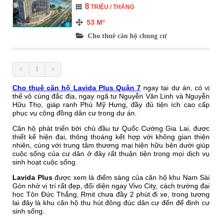
8
TRIỆU / THÁNG
53
M²
Cho thuê căn hộ chung cư
<
1
>
Cho thuê căn hộ Lavida Plus Quận 7
ngay tại dự án, có vị
thế vô cùng đắc địa, ngay ngã tư Nguyễn Văn Linh và Nguyễn
Hữu Thọ, giáp ranh Phú Mỹ Hưng, đầy đủ tiện ích cao cấp
phục vụ cộng đồng dân cư trong dự án.
Căn hộ phát triển bởi chủ đầu tư Quốc Cường Gia Lai, được
thiết kế hiện đại, thông thoáng kết hợp với không gian thiện
nhiên, cùng với trung tâm thương mại hiện hữu bên dưới giúp
cuộc sống của cư dân ở đây rất thuận tiện trong mọi dịch vụ
sinh hoạt cuộc sống.
Lavida Plus
được xem là điểm sáng của căn hộ khu Nam Sài
Gòn nhờ vị trí rất đẹp, đối diện ngay Vivo City, cách trường đại
học Tôn Đức Thắng, Rmit chưa đầy 2 phút đi xe, trong tương
lai đây là khu căn hộ thu hút đông đúc dân cư đến để định cư
sinh sống.