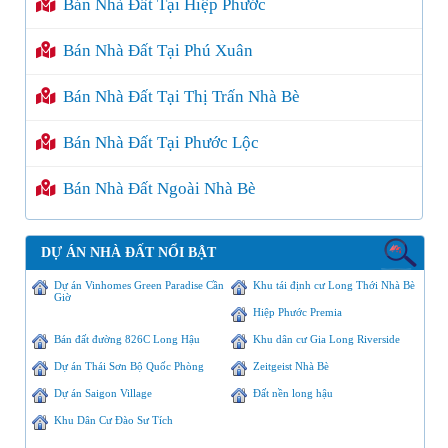
Bán Nhà Đất Tại Hiệp Phước
Bán Nhà Đất Tại Phú Xuân
Bán Nhà Đất Tại Thị Trấn Nhà Bè
Bán Nhà Đất Tại Phước Lộc
Bán Nhà Đất Ngoài Nhà Bè
DỰ ÁN NHÀ ĐẤT NỔI BẬT
Dự án Vinhomes Green Paradise Cần
Khu tái định cư Long Thới Nhà Bè
Giờ
Hiệp Phước Premia
Bán đất đường 826C Long Hậu
Khu dân cư Gia Long Riverside
Dự án Thái Sơn Bộ Quốc Phòng
Zeitgeist Nhà Bè
Dự án Saigon Village
Đất nền long hậu
Khu Dân Cư Đào Sư Tích