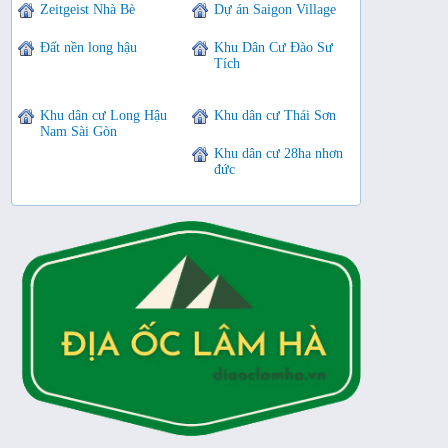
Zeitgeist Nhà Bè
Dự án Saigon Village
Đất nền long hậu
Khu Dân Cư Đào Sư
Tích
Khu dân cư Long Hậu
Khu dân cư Thái Sơn
Nam Sài Gòn
Khu dân cư 28ha nhơn
đức