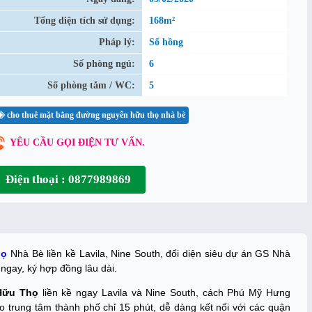
Tổng diện tích sử dụng:
168m²
Pháp lý:
Sổ hồng
Số phòng ngủ:
6
Số phòng tắm / WC:
5
cho thuê mặt bằng đường nguyễn hữu thọ nhà bè
YÊU CẦU GỌI ĐIỆN TƯ VẤN.
Điện thoại : 0877989869
họ
Nhà Bè liền kề Lavila, Nine South, đối diện siêu dự án GS Nhà
 ngay, ký hợp đồng lâu dài.
Hữu Thọ
liền kề ngay Lavila và Nine South, cách Phú Mỹ Hưng
trung tâm thành phố chỉ 15 phút, dễ dàng kết nối với các quận