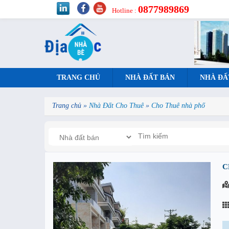
0877989869
Hotline :
TRANG CHỦ
NHÀ ĐẤT BÁN
NHÀ ĐẤ
Trang chủ
»
Nhà Đất Cho Thuê
»
Cho Thuê nhà phố
C