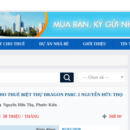
T CHO THUÊ
DỰ ÁN NHÀ BÈ
GIỚI THIỆU
TIN
HO THUÊ BIỆT THỰ DRAGON PARC 2 NGUYỄN HỮU THỌ
Nguyễn Hữu Thọ, Phước Kiển
30
168
TRIỆU / THÁNG
M²
Ngày đăng:
05/02/2020