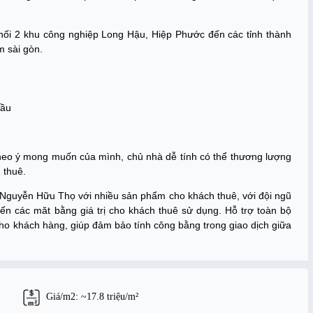
nối 2 khu công nghiệp Long Hậu, Hiệp Phước đến các tỉnh thành
m sài gòn.
lầu
t theo ý mong muốn của mình, chủ nhà dễ tính có thể thương lượng
h thuê.
 Nguyễn Hữu Thọ với nhiều sản phẩm cho khách thuê, với đội ngũ
n các măt bằng giá trị cho khách thuê sử dụng. Hỗ trợ toàn bộ
o khách hàng, giúp đảm bảo tính công bằng trong giao dịch giữa
Giá/m2: ~17.8 triệu/m²