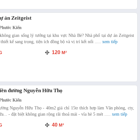
ự án Zeitgeist
Phước Kiển
hông gian sống lý tưởng tại khu vực Nhà Bè? Nhà phố tại dự án Zeitgeist
thiết kế sang trọng, tiện ích đồng bộ và vị trí kết nối .....
xem tiếp
120
G
M²
tiền đường Nguyễn Hữu Thọ
Phước Kiển
đường Nguyễn Hữu Thọ - 40m2 giá chỉ 15tr thích hợp làm Văn phòng, cty,
a... - đặt biệt không gian rộng rãi thoả mái - vỉa hè 5 mét .....
xem tiếp
40
G
M²