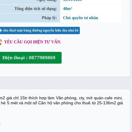
Tổng diện tích sử dụng:
40m²
Pháp lý:
Chủ quyền tư nhân
cho thuê mặt bằng đường nguyễn hữu thọ nhà bè
YÊU CẦU GỌI ĐIỆN TƯ VẤN.
Điện thoại : 0877989869
giá chỉ 15tr thích hợp làm Văn phòng, cty, mở quán cafe mini, 
 vỉa hè 5 mét và một số Căn hộ văn phòng cho thuê từ 25-136m2 giá 
H