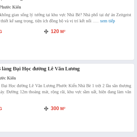
Phước Kiển
hông gian sống lý tưởng tại khu vực Nhà Bè? Nhà phố tại dự án Zeitgeist
thiết kế sang trọng, tiện ích đồng bộ và vị trí kết nối .....
xem tiếp
120
G
M²
B làng Đại Học đường Lê Văn Lương
ước Kiển
g Đại Học đường Lê Văn Lương.Phước Kiển.Nhà Bè 1 trệt 2 lầu sân thượng
áy. Đường 12m thoáng mát, rộng rãi, khu vực sầm uất, hiện đang làm văn
300
G
M²