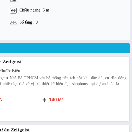
Chiều ngang: 5 m
Số tầng : 0
 Zeitgeist
Phước Kiển
tgeist Nhà Bè TPHCM với hệ thống tiện ích nội khu đầy đủ, cư dân đông
nhiều lợi thế về vị trí, thiết kế hiện đại, shophouse tại dự án luôn là .....
140
G
M²
ự án Zeitgeist