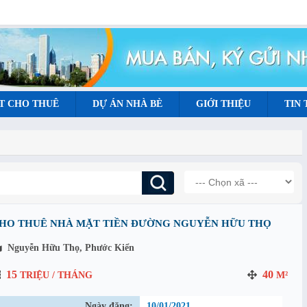
T CHO THUÊ
DỰ ÁN NHÀ BÈ
GIỚI THIỆU
TIN
HO THUÊ NHÀ MẶT TIỀN ĐƯỜNG NGUYỄN HỮU THỌ
Nguyễn Hữu Thọ, Phước Kiển
15
40
TRIỆU / THÁNG
M²
Ngày đăng:
10/01/2021