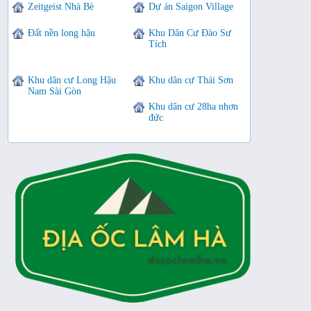
Zeitgeist Nhà Bè
Dự án Saigon Village
Đất nền long hậu
Khu Dân Cư Đào Sư
Tích
Khu dân cư Long Hậu
Khu dân cư Thái Sơn
Nam Sài Gòn
Khu dân cư 28ha nhơn
đức