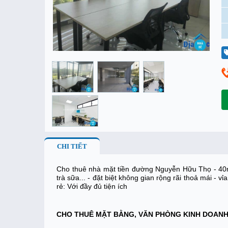
CHI TIẾT
Cho thuê nhà mặt tiền đường Nguyễn Hữu Thọ - 40m2 
trà sữa... - đặt biệt không gian rộng rãi thoả mái -
rẻ: Với đầy đủ tiện ích
CHO THUÊ MẶT BẰNG, VĂN PHÒNG KINH DOAN