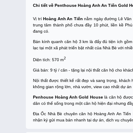
Chi tiết về Penthouse Hoàng Anh An Tiến Gold 
Vị trí
Hoàng Anh An Tiến
nằm ngày đường Lê Văn Lươ
trung tâm thành phố chưa đầy 10 phút, liền kề Ph
đang có.
Bán kính quanh căn hộ 3 km là đẩy đủ tiện ích gồm b
lạc tại một xã phát triển bật nhất của Nhà Bè với nhi
2
Diện tích: 570 m
Giá bán: 9 tỷ / căn - tặng lại nội thất căn hộ cho khá
Nội thất được thiết kế rất đẹp và sang trọng, khách
không gian rộng lớn, nhà vườn, view cao nhất dự án
Penhouse Hoàng Anh Gold House
là căn hộ được 
dân có thể sống trong một căn hộ hiện đại nhưng đầ
Địa Ốc Nhà Bè chuyên căn hộ Hoàng Anh An Tiến l
nhận ký gửi mua bán nhanh tại dự án, dịch vụ chuyên