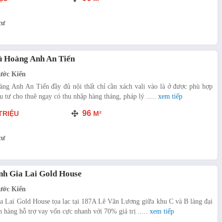
cư
ủ Hoàng Anh An Tiến
ước Kiển
ng Anh An Tiến đầy đủ nội thất chỉ cần xách vali vào là ở được phù hợp
u tư cho thuê ngay có thu nhập hàng tháng, pháp lý .....
xem tiếp
96
TRIỆU
M²
cư
h Gia Lai Gold House
ước Kiển
 Lai Gold House tọa lạc tại 187A Lê Văn Lương giữa khu C và B làng đại
n hàng hỗ trợ vay vốn cực nhanh với 70% giá trị .....
xem tiếp