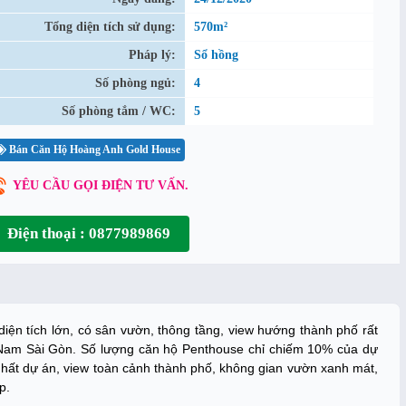
Tổng diện tích sử dụng:
570m²
Pháp lý:
Sổ hồng
Số phòng ngủ:
4
Số phòng tắm / WC:
5
Bán Căn Hộ Hoàng Anh Gold House
YÊU CẦU GỌI ĐIỆN TƯ VẤN.
Điện thoại : 0877989869
iện tích lớn, có sân vườn, thông tầng, view hướng thành phố rất
 Nam Sài Gòn. Số lượng căn hộ Penthouse chỉ chiếm 10% của dự
nhất dự án, view toàn cảnh thành phố, không gian vườn xanh mát,
p.