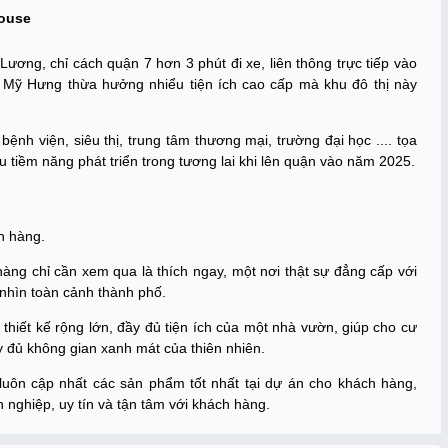
House
ng, chỉ cách quận 7 hơn 3 phút đi xe, liên thông trực tiếp vào
ú Mỹ Hưng thừa hưởng nhiểu tiện ích cao cấp mà khu đô thị này
ệnh viện, siêu thị, trung tâm thương mại, trường đại học .... tọa
ều tiềm năng phát triển trong tương lai khi lên quận vào năm 2025.
ch hàng.
 hàng chỉ cần xem qua là thích ngay, một nơi thật sự đẳng cấp với
 nhìn toàn cảnh thành phố.
thiết kế rộng lớn, đầy đủ tiện ích của một nhà vườn, giúp cho cư
y đủ không gian xanh mát của thiên nhiên.
uôn cập nhất các sản phẩm tốt nhất tại dự án cho khách hàng,
 nghiệp, uy tín và tận tâm với khách hàng.