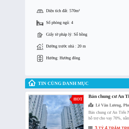
Diện tích đất: 570m²
Số phòng ngủ: 4
Giấy tờ pháp lý: Sổ hồng
Đường trước nhà : 20 m
Hướng: Hướng đông
TIN CÙNG DANH MỤC
Bán chung cư An T
HOT
Lê Văn Lương, Ph
Bán chung cư An Tiến N
hỗ trợ cho vay 70%, nằm
3
4
TỶ
TRĂM TRI