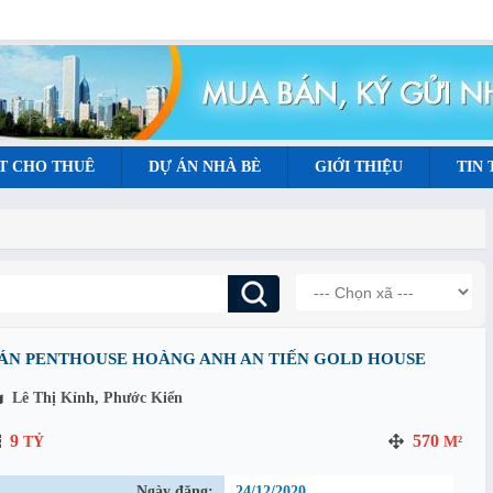
T CHO THUÊ
DỰ ÁN NHÀ BÈ
GIỚI THIỆU
TIN
ÁN PENTHOUSE HOÀNG ANH AN TIẾN GOLD HOUSE
Lê Thị Kỉnh, Phước Kiển
9
570
TỶ
M²
Ngày đăng:
24/12/2020