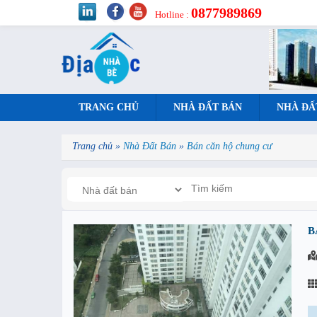
0877989869
Hotline :
TRANG CHỦ
NHÀ ĐẤT BÁN
NHÀ ĐẤ
Trang chủ
»
Nhà Đất Bán
»
Bán căn hộ chung cư
B