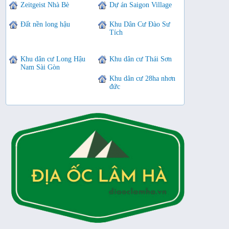
Zeitgeist Nhà Bè
Dự án Saigon Village
Đất nền long hậu
Khu Dân Cư Đào Sư
Tích
Khu dân cư Long Hậu
Khu dân cư Thái Sơn
Nam Sài Gòn
Khu dân cư 28ha nhơn
đức