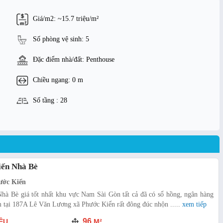
Giá/m2: ~15.7 triệu/m²
Số phòng vệ sinh: 5
Đặc điểm nhà/đất: Penthouse
Chiều ngang: 0 m
Số tầng : 28
iến Nhà Bè
ước Kiển
hà Bè giá tốt nhất khu vực Nam Sài Gòn tất cả đã có sổ hồng, ngân hàng
 tại 187A Lê Văn Lương xã Phước Kiển rất đông đúc nhộn .....
xem tiếp
96
ỆU
M²