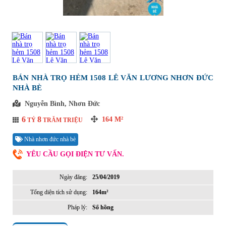
BÁN NHÀ TRỌ HẺM 1508 LÊ VĂN LƯƠNG NHƠN ĐỨC
NHÀ BÈ
Nguyễn Bình, Nhơn Đức
6
8
164
M²
TỶ
TRĂM TRIỆU
Nhà nhơn đức nhà bè
YÊU CẦU GỌI ĐIỆN TƯ VẤN.
Ngày đăng:
25/04/2019
Tổng diện tích sử dụng:
164m²
Pháp lý:
Sổ hồng