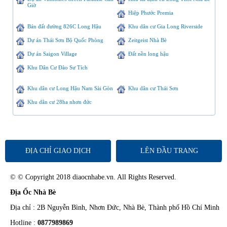
Giờ
Hiệp Phước Premia
Bán đất đường 826C Long Hậu
Khu dân cư Gia Long Riverside
Dự án Thái Sơn Bộ Quốc Phòng
Zeitgeist Nhà Bè
Dự án Saigon Village
Đất nền long hậu
Khu Dân Cư Đào Sư Tích
Khu dân cư Long Hậu Nam Sài Gòn
Khu dân cư Thái Sơn
Khu dân cư 28ha nhơn đức
ĐỊA CHỈ GIAO DỊCH
LÊN ĐẦU TRANG
© © Copyright 2018 diaocnhabe.vn. All Rights Reserved.
Địa Ốc Nhà Bè
Địa chỉ : 2B Nguyễn Bình, Nhơn Đức, Nhà Bè, Thành phố Hồ Chí Minh
Hotline :
0877989869