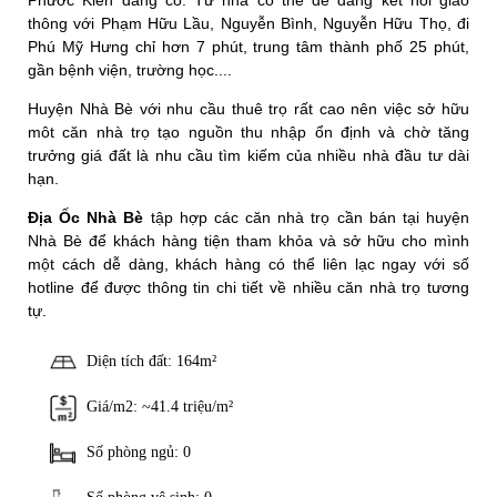
Phước Kiển đang có. Từ nhà có thể dễ dàng kết nối giao
thông với Phạm Hữu Lầu, Nguyễn Bình, Nguyễn Hữu Thọ, đi
Phú Mỹ Hưng chỉ hơn 7 phút, trung tâm thành phố 25 phút,
gần bệnh viện, trường học....
Huyện Nhà Bè với nhu cầu thuê trọ rất cao nên việc sở hữu
môt căn nhà trọ tạo nguồn thu nhập ổn định và chờ tăng
trưởng giá đất là nhu cầu tìm kiếm của nhiều nhà đầu tư dài
hạn.
Địa Ốc Nhà Bè
tập hợp các căn nhà trọ cần bán tại huyện
Nhà Bè để khách hàng tiện tham khỏa và sở hữu cho mình
một cách dễ dàng, khách hàng có thể liên lạc ngay với số
hotline để được thông tin chi tiết về nhiều căn nhà trọ tương
tự.
Diện tích đất: 164m²
Giá/m2: ~41.4 triệu/m²
Số phòng ngủ: 0