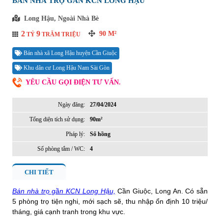
BÁN NHÀ TRỌ GẦN KCN LONG HẬU
Long Hậu, Ngoài Nhà Bè
2
9
90
M²
TỶ
TRĂM TRIỆU
Bán nhà xã Long Hậu huyện Cần Giuộc
Khu dân cư Long Hậu Nam Sài Gòn
YÊU CẦU GỌI ĐIỆN TƯ VẤN.
Ngày đăng:
27/04/2024
Tổng diện tích sử dụng:
90m²
Pháp lý:
Sổ hồng
Số phòng tắm / WC:
4
CHI TIẾT
Bán nhà trọ gần KCN Long Hậu,
Cần Giuộc, Long An. Có sẵn
5 phòng trọ tiện nghi, mới sạch sẽ, thu nhập ổn định 10 triệu/
tháng, giá cạnh tranh trong khu vực.