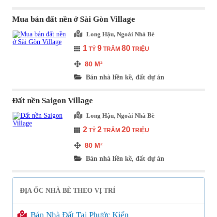
Mua bán đất nền ở Sài Gòn Village
Long Hậu, Ngoài Nhà Bè
1
9
80
TỶ
TRĂM
TRIỆU
80
M²
Bán nhà liền kề, đất dự án
Đất nền Saigon Village
Long Hậu, Ngoài Nhà Bè
2
2
20
TỶ
TRĂM
TRIỆU
80
M²
Bán nhà liền kề, đất dự án
ĐỊA ỐC NHÀ BÈ THEO VỊ TRÍ
Bán Nhà Đất Tại Phước Kiển