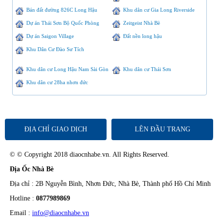
Bán đất đường 826C Long Hậu
Khu dân cư Gia Long Riverside
Dự án Thái Sơn Bộ Quốc Phòng
Zeitgeist Nhà Bè
Dự án Saigon Village
Đất nền long hậu
Khu Dân Cư Đào Sư Tích
Khu dân cư Long Hậu Nam Sài Gòn
Khu dân cư Thái Sơn
Khu dân cư 28ha nhơn đức
ĐỊA CHỈ GIAO DỊCH
LÊN ĐẦU TRANG
© © Copyright 2018 diaocnhabe.vn. All Rights Reserved.
Địa Ốc Nhà Bè
Địa chỉ : 2B Nguyễn Bình, Nhơn Đức, Nhà Bè, Thành phố Hồ Chí Minh
Hotline :
0877989869
Email :
info@diaocnhabe.vn