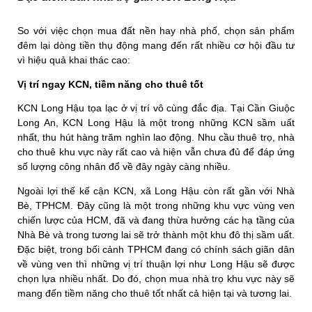
So với việc chọn mua đất nền hay nhà phố, chọn sản phẩm
đêm lại dòng tiền thụ động mang đến rất nhiều cơ hội đầu tư
vì hiệu quả khai thác cao:
Vị trí ngay KCN, tiềm năng cho thuê tốt
KCN Long Hậu tọa lạc ở vị trí vô cùng đắc địa. Tại Cần Giuộc
Long An, KCN Long Hậu là một trong những KCN sầm uất
nhất, thu hút hàng trăm nghìn lao động. Nhu cầu thuê trọ, nhà
cho thuê khu vực này rất cao và hiện vẫn chưa đủ để đáp ứng
số lượng công nhân đổ về đây ngày càng nhiều.
Ngoài lợi thế kế cận KCN, xã Long Hậu còn rất gần với Nhà
Bè, TPHCM. Đây cũng là một trong những khu vực vùng ven
chiến lược của HCM, đã và đang thừa hưởng các hạ tầng của
Nhà Bè và trong tương lai sẽ trở thành một khu đô thị sầm uất.
Đặc biệt, trong bối cảnh TPHCM đang có chính sách giãn dân
về vùng ven thì những vị trí thuận lợi như Long Hậu sẽ được
chọn lựa nhiều nhất. Do đó, chọn mua nhà trọ khu vực này sẽ
mang đến tiềm năng cho thuê tốt nhất cả hiện tại và tương lai.