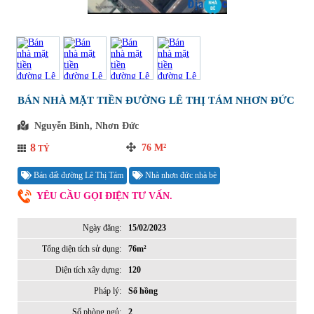
BÁN NHÀ MẶT TIỀN ĐƯỜNG LÊ THỊ TÁM NHƠN ĐỨC
Nguyễn Bình, Nhơn Đức
8
76
M²
TỶ
Bán đất đường Lê Thị Tám
Nhà nhơn đức nhà bè
YÊU CẦU GỌI ĐIỆN TƯ VẤN.
Ngày đăng:
15/02/2023
Tổng diện tích sử dụng:
76m²
Diện tích xây dựng:
120
Pháp lý:
Sổ hồng
Số phòng ngủ:
2