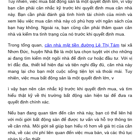
Tuy nhiên, việc mua bất động sản là một quyết định lớn, vì vậy
bạn cần phải cân nhắc kỹ trước khi quyết định mua căn nhà
này. Bạn cần phải đánh giá tình hình tài chính của mình và
xem liệu việc mua căn nhà này có phù hợp với ngân sách của
bạn hay không. Ngoài ra, bạn cũng cần phải thăm quan căn
nhà và kiểm tra tình trạng của nó trước khi quyết định mua.
Trong tổng quan,
căn nhà mặt tiền đường Lê Thị Tám
tại xã
Nhơn Đức, huyện Nhà Bè là một lựa chọn tuyệt vời cho những
ai đang tìm kiếm một ngôi nhà để định cư hoặc đầu tư. Với vị
trí đắc địa, thiết kế hiện đại và tiện nghi đầy đủ, căn nhà này
mang lại cho bạn một cuộc sống tiện lợi và thoải mái. Tuy
nhiên, việc mua bất động sản là một quyết định lớn, v
ì vậy bạn nên cân nhắc kỹ trước khi quyết định mua, và tìm
hiểu thật kỹ về thị trường bất động sản hiện tại để đưa ra
quyết định chính xác.
Nếu bạn đang quan tâm đến căn nhà này, bạn có thể liên hệ
với môi giới bất động sản để được tư vấn và hỗ trợ thông tin
về căn nhà. Môi giới sẽ giúp bạn hiểu rõ hơn về giá trị của căn
nhà, về các chi phí liên quan đến việc mua bán, và các thủ tục
pháp lý cần thiết.