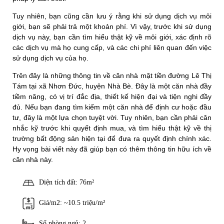
Tuy nhiên, bạn cũng cần lưu ý rằng khi sử dụng dịch vụ môi
giới, bạn sẽ phải trả một khoản phí. Vì vậy, trước khi sử dụng
dịch vụ này, bạn cần tìm hiểu thật kỹ về môi giới, xác định rõ
các dịch vụ mà họ cung cấp, và các chi phí liên quan đến việc
sử dụng dịch vụ của họ.
Trên đây là những thông tin về căn nhà mặt tiền đường Lê Thị
Tám tại xã Nhơn Đức, huyện Nhà Bè. Đây là một căn nhà đầy
tiềm năng, có vị trí đắc địa, thiết kế hiện đại và tiện nghi đầy
đủ. Nếu bạn đang tìm kiếm một căn nhà để định cư hoặc đầu
tư, đây là một lựa chọn tuyệt vời. Tuy nhiên, bạn cần phải cân
nhắc kỹ trước khi quyết định mua, và tìm hiểu thật kỹ về thị
trường bất động sản hiện tại để đưa ra quyết định chính xác.
Hy vọng bài viết này đã giúp bạn có thêm thông tin hữu ích về
căn nhà này.
Diện tích đất: 76m²
Giá/m2: ~10.5 triệu/m²
Số phòng ngủ: 2