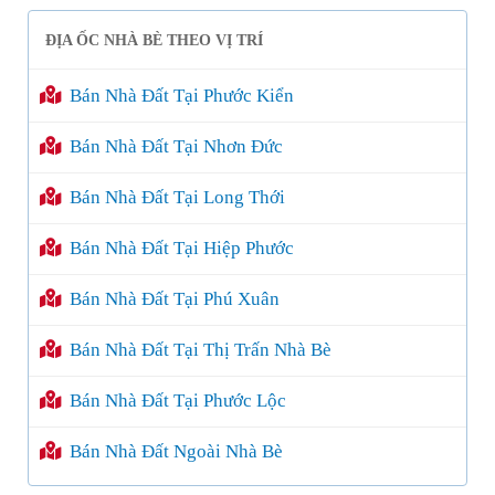
ĐỊA ỐC NHÀ BÈ THEO VỊ TRÍ
Bán Nhà Đất Tại Phước Kiển
Bán Nhà Đất Tại Nhơn Đức
Bán Nhà Đất Tại Long Thới
Bán Nhà Đất Tại Hiệp Phước
Bán Nhà Đất Tại Phú Xuân
Bán Nhà Đất Tại Thị Trấn Nhà Bè
Bán Nhà Đất Tại Phước Lộc
Bán Nhà Đất Ngoài Nhà Bè