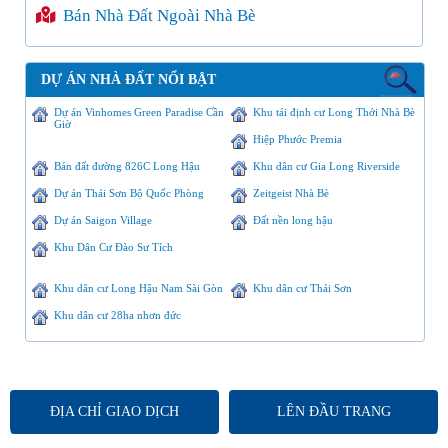
Bán Nhà Đất Ngoài Nhà Bè
DỰ ÁN NHÀ ĐẤT NỔI BẬT
Dự án Vinhomes Green Paradise Cần
Khu tái định cư Long Thới Nhà Bè
Giờ
Hiệp Phước Premia
Bán đất đường 826C Long Hậu
Khu dân cư Gia Long Riverside
Dự án Thái Sơn Bộ Quốc Phòng
Zeitgeist Nhà Bè
Dự án Saigon Village
Đất nền long hậu
Khu Dân Cư Đào Sư Tích
Khu dân cư Long Hậu Nam Sài Gòn
Khu dân cư Thái Sơn
Khu dân cư 28ha nhơn đức
ĐỊA CHỈ GIAO DỊCH
LÊN ĐẦU TRANG