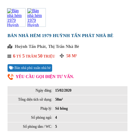
BÁN NHÀ HẺM 1979 HUỲNH TẤN PHÁT NHÀ BÈ
Huỳnh Tấn Phát, Thị Trấn Nhà Bè
6
5
50
58
M²
TỶ
TRĂM
TRIỆU
Bán nhà phú xuân nhà bè
YÊU CẦU GỌI ĐIỆN TƯ VẤN.
Ngày đăng:
15/02/2020
Tổng diện tích sử dụng:
58m²
Pháp lý:
Sổ hồng
Số phòng ngủ:
4
Số phòng tắm / WC:
5