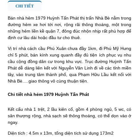
CHI TIẾT
Bán nhà hẻm 1979 Huỳnh Tấn Phát thị trấn Nhà Bè nằm trong
đường hẻm xe hơi tới nơi, rộng rãi thông thoáng, một trong
những hẻm liền kề quận 7, đông đúc nhộn nhịp rất phù hợp để
định cư lâu dài hoặc đầu tư cho thuê.
Vị trí nhà cách cầu Phú Xuân chưa đầy 1km, đi Phú Mỹ Hưng
chỉ 5 phút, bán kính xung quanh đầy đủ tiện ích phục vụ nhu
cầu cộng đồng dân cư trong khu vực. Trục đường Huỳnh Tấn
Phát dễ dàng liên kết với Nguyễn Văn Linh đi về các tỉnh miền
tây, vào trung tâm thành phố, qua Phạm Hữu Lầu kết nối với
Nhà Bè.....giao thông vô cùng thuận tiện.
Chi tiết nhà hẻm 1979 Huỳnh Tấn Phát
Kết cấu nhà 1 trệt, 2 lầu kiên cố, gồm 4 phòng ngủ, 5 wc, có
sân thượng rộng, nhà sạch sẽ thông thoáng, có thể dọn vào ở
ngay.
Diện tích : 4.5m x 13m, tổng diện tích sử dụng 173m2