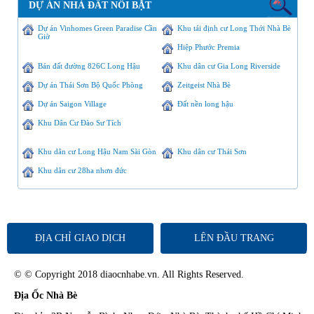
DỰ ÁN NHÀ ĐẤT NỔI BẬT
Dự án Vinhomes Green Paradise Cần
Khu tái định cư Long Thới Nhà Bè
Giờ
Hiệp Phước Premia
Bán đất đường 826C Long Hậu
Khu dân cư Gia Long Riverside
Dự án Thái Sơn Bộ Quốc Phòng
Zeitgeist Nhà Bè
Dự án Saigon Village
Đất nền long hậu
Khu Dân Cư Đào Sư Tích
Khu dân cư Long Hậu Nam Sài Gòn
Khu dân cư Thái Sơn
Khu dân cư 28ha nhơn đức
ĐỊA CHỈ GIAO DỊCH
LÊN ĐẦU TRANG
© © Copyright 2018 diaocnhabe.vn. All Rights Reserved.
Địa Ốc Nhà Bè