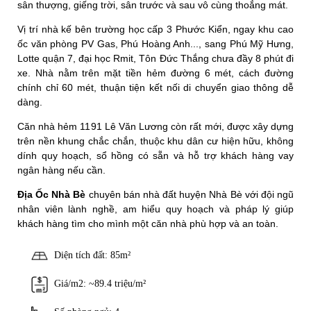
sân thượng, giếng trời, sân trước và sau vô cùng thoắng mát.
Vị trí nhà kế bên trường học cấp 3 Phước Kiển, ngay khu cao
ốc văn phòng PV Gas, Phú Hoàng Anh..., sang Phú Mỹ Hưng,
Lotte quận 7, đại học Rmit, Tôn Đức Thắng chưa đầy 8 phút đi
xe. Nhà nằm trên mặt tiền hẻm đường 6 mét, cách đường
chính chỉ 60 mét, thuận tiện kết nối di chuyển giao thông dễ
dàng.
Căn nhà hẻm 1191 Lê Văn Lương còn rất mới, được xây dựng
trên nền khung chắc chắn, thuộc khu dân cư hiện hữu, không
dính quy hoạch, sổ hồng có sẵn và hỗ trợ khách hàng vay
ngân hàng nếu cần.
Địa Ốc Nhà Bè
chuyên bán nhà đất huyện Nhà Bè với đội ngũ
nhân viên lành nghề, am hiểu quy hoạch và pháp lý giúp
khách hàng tìm cho mình một căn nhà phù hợp và an toàn.
Diện tích đất: 85m²
Giá/m2: ~89.4 triệu/m²