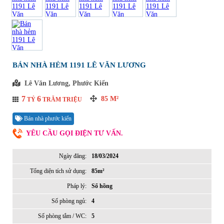
BÁN NHÀ HẺM 1191 LÊ VĂN LƯƠNG
Lê Văn Lương, Phước Kiển
7
6
85
M²
TỶ
TRĂM TRIỆU
Bán nhà phước kiển
YÊU CẦU GỌI ĐIỆN TƯ VẤN.
Ngày đăng:
18/03/2024
Tổng diện tích sử dụng:
85m²
Pháp lý:
Sổ hồng
Số phòng ngủ:
4
Số phòng tắm / WC:
5