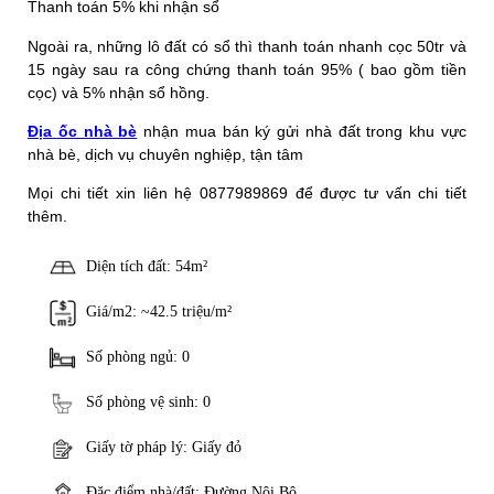
Thanh toán 5% khi nhận sổ
Ngoài ra, những lô đất có sổ thì thanh toán nhanh cọc 50tr và
15 ngày sau ra công chứng thanh toán 95% ( bao gồm tiền
cọc) và 5% nhận sổ hồng.
Địa ốc nhà bè
nhận mua bán ký gửi nhà đất trong khu vực
nhà bè, dịch vụ chuyên nghiệp, tận tâm
Mọi chi tiết xin liên hệ 0877989869 để được tư vấn chi tiết
thêm.
Diện tích đất: 54m²
Giá/m2: ~42.5 triệu/m²
Số phòng ngủ: 0
Số phòng vệ sinh: 0
Giấy tờ pháp lý: Giấy đỏ
Đặc điểm nhà/đất: Đường Nội Bộ