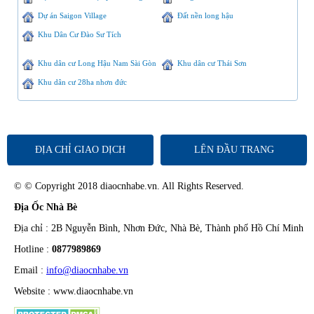
Dự án Saigon Village
Đất nền long hậu
Khu Dân Cư Đào Sư Tích
Khu dân cư Long Hậu Nam Sài Gòn
Khu dân cư Thái Sơn
Khu dân cư 28ha nhơn đức
ĐỊA CHỈ GIAO DỊCH
LÊN ĐẦU TRANG
© © Copyright 2018 diaocnhabe.vn. All Rights Reserved.
Địa Ốc Nhà Bè
Địa chỉ : 2B Nguyễn Bình, Nhơn Đức, Nhà Bè, Thành phố Hồ Chí Minh
Hotline :
0877989869
Email :
info@diaocnhabe.vn
Website : www.diaocnhabe.vn