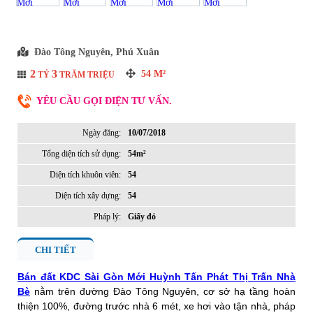
Đào Tông Nguyên, Phú Xuân
2
3
54
M²
TỶ
TRĂM TRIỆU
YÊU CẦU GỌI ĐIỆN TƯ VẤN.
Ngày đăng:
10/07/2018
Tổng diện tích sử dụng:
54m²
Diện tích khuôn viên:
54
Diện tích xây dựng:
54
Pháp lý:
Giấy đỏ
CHI TIẾT
Bán đất KDC Sài Gòn Mới Huỳnh Tấn Phát Thị Trấn Nhà
Bè
nằm trên đường Đào Tông Nguyên, cơ sở hạ tầng hoàn
thiện 100%, đường trước nhà 6 mét, xe hơi vào tận nhà, pháp