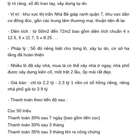
lý rỏ ràng, sổ đỏ trao tay, xây dựng tự do.
- Vị trí : khu vực thị trấn Nhà Bè giáp ranh quận 7, khu vực dân
cư đông đúc, gần các trung tâm thương mại, thuận tiện đi lại
- Diện tích : từ 50m2 đến 72m2 bao gồm diện tích chuẩn 4 x
12.5, 5 x 11.7, 5 x 8.25 ....
- Pháp lý : Sổ đỏ riêng biệt cho từng lô, xây tự do, cơ sở hạ
tầng đã hoàn thiện
- Nhiều lô đã xây nhà, mua là có thể xây nhà ở ngay, nhà phố
được xây dựng kiên cố, một trệt 2 lầu, ốp mái rất đẹp.
- Giá bán : chỉ từ 2,2 tỷ - 2,3 tỷ 1 nền có sổ hồng riêng, riêng
nhà phố giá từ 3.9 tỷ
- Thanh toán theo tiến độ sau :
Cọc 50 triệu
Thanh toán 30% sau 7 ngày (bao gồm tiền cọc)
Thanh toán 30% sau 3 tháng
Thanh toán 35% sau 3 tháng khi ra công chứng