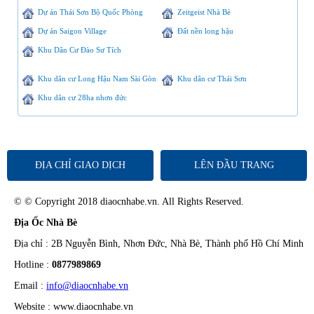
Dự án Thái Sơn Bộ Quốc Phòng
Zeitgeist Nhà Bè
Dự án Saigon Village
Đất nền long hậu
Khu Dân Cư Đào Sư Tích
Khu dân cư Long Hậu Nam Sài Gòn
Khu dân cư Thái Sơn
Khu dân cư 28ha nhơn đức
ĐỊA CHỈ GIAO DỊCH
LÊN ĐẦU TRANG
© © Copyright 2018 diaocnhabe.vn. All Rights Reserved.
Địa Ốc Nhà Bè
Địa chỉ : 2B Nguyễn Bình, Nhơn Đức, Nhà Bè, Thành phố Hồ Chí Minh
Hotline :
0877989869
Email :
info@diaocnhabe.vn
Website : www.diaocnhabe.vn