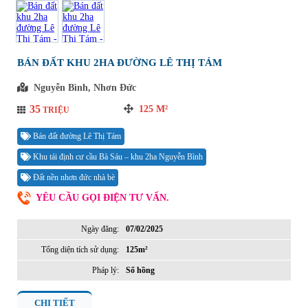
BÁN ĐẤT KHU 2HA ĐƯỜNG LÊ THỊ TÁM
Nguyễn Bình, Nhơn Đức
35
125
M²
TRIỆU
Bán đất đường Lê Thị Tám
Khu tái định cư cầu Bà Sáu – khu 2ha Nguyễn Bình
Đất nền nhơn đức nhà bè
YÊU CẦU GỌI ĐIỆN TƯ VẤN.
Ngày đăng:
07/02/2025
Tổng diện tích sử dụng:
125m²
Pháp lý:
Sổ hồng
CHI TIẾT