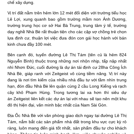
chế xây dựng.
Vị trí đất nằm trên hẻm lớn 12 mét đối diện với trường tiểu học
Lê Lợi, xung quanh bao gồm trường mầm non Ánh Dương,
trường trung học cơ sở Hai Bà Trung, trung tâm ý tế, trường
dạy nghề Nhà Bè rất thuận tiện cho các cặp vợ chồng trẻ chọn
lựa định cư, thuận lợi việc đưa đón con gái học hành với bán
kinh chưa đầy 100 mét.
Bên cạnh đó, tuyến đường Lê Thị Tám (tên củ là hẻm 824
Nguyễn Bình) thuộc trong những nơi nhộn nhịp, tấp nập nhất
nhì Nhơn Đức, cuối đường là dự án tái định cư 28ha Công Ích
Nhà Bè, giáp ranh với Zeitgeist vô cùng tiềm năng. Vị trí này
đang là nơi tìm kiếm của nhiều nhà đầu tư với tầm nhìn trung
hạn, đón đầu Nhà Bè lên quận cùng 2 cầu Long Kiểng và rạch
cây khô Phạm Hùng. Trong tương lai xa hơn thì siêu dự
án Zeitgeist liên kết các dự án lại với nhau sẽ tạo nên một khu
đô thị hiện đại, văn minh bậc nhất của Nam Sài Gòn.
Địa Ốc Nhà Bè với văn phòng giao dịch ngay tại đường Lê Thị
Tám, nắm bắt các sản phẩm nhà đất trong khu vực cực kỳ rỏ
ràng, luôn mang đến giá tốt nhất, sản phẩm đầu tư cho khách