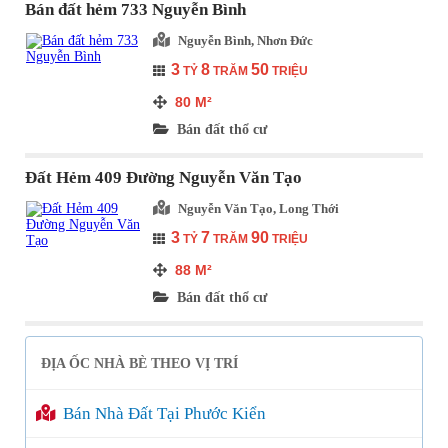
Bán đất hẻm 733 Nguyễn Bình
Nguyễn Bình, Nhơn Đức
3
8
50
TỶ
TRĂM
TRIỆU
80
M²
Bán đất thổ cư
Đất Hẻm 409 Đường Nguyễn Văn Tạo
Nguyễn Văn Tạo, Long Thới
3
7
90
TỶ
TRĂM
TRIỆU
88
M²
Bán đất thổ cư
ĐỊA ỐC NHÀ BÈ THEO VỊ TRÍ
Bán Nhà Đất Tại Phước Kiển