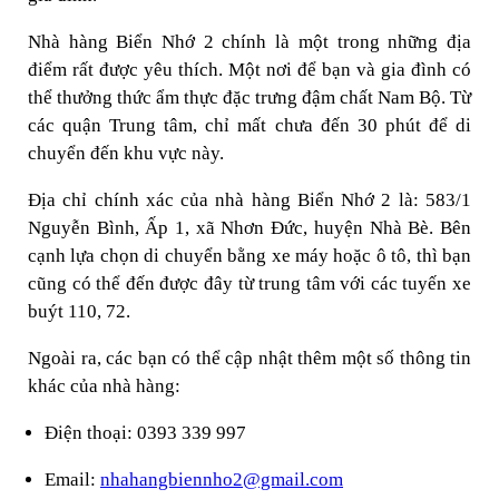
Nhà hàng Biển Nhớ 2 chính là một trong những địa
điểm rất được yêu thích. Một nơi để bạn và gia đình có
thể thưởng thức ẩm thực đặc trưng đậm chất Nam Bộ. Từ
các quận Trung tâm, chỉ mất chưa đến 30 phút để di
chuyển đến khu vực này.
Địa chỉ chính xác của nhà hàng Biển Nhớ 2 là: 583/1
Nguyễn Bình, Ấp 1, xã Nhơn Đức, huyện Nhà Bè. Bên
cạnh lựa chọn di chuyển bằng xe máy hoặc ô tô, thì bạn
cũng có thể đến được đây từ trung tâm với các tuyến xe
buýt 110, 72.
Ngoài ra, các bạn có thể cập nhật thêm một số thông tin
khác của nhà hàng:
Điện thoại: 0393 339 997
Email:
nhahangbiennho2@gmail.com