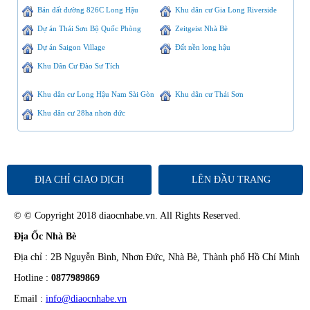
Bán đất đường 826C Long Hậu
Khu dân cư Gia Long Riverside
Dự án Thái Sơn Bộ Quốc Phòng
Zeitgeist Nhà Bè
Dự án Saigon Village
Đất nền long hậu
Khu Dân Cư Đào Sư Tích
Khu dân cư Long Hậu Nam Sài Gòn
Khu dân cư Thái Sơn
Khu dân cư 28ha nhơn đức
ĐỊA CHỈ GIAO DỊCH
LÊN ĐẦU TRANG
© © Copyright 2018 diaocnhabe.vn. All Rights Reserved.
Địa Ốc Nhà Bè
Địa chỉ : 2B Nguyễn Bình, Nhơn Đức, Nhà Bè, Thành phố Hồ Chí Minh
Hotline :
0877989869
Email :
info@diaocnhabe.vn