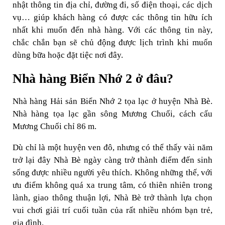
nhật thông tin địa chỉ, đường đi, số điện thoại, các dịch
vụ… giúp khách hàng có được các thông tin hữu ích
nhất khi muốn đến nhà hàng. Với các thông tin này,
chắc chắn bạn sẽ chủ động được lịch trình khi muốn
dùng bữa hoặc đặt tiệc nơi đây.
Nhà hàng Biển Nhớ 2 ở đâu?
Nhà hàng Hải sản Biển Nhớ 2 tọa lạc ở huyện Nhà Bè.
Nhà hàng tọa lạc gần sông Mương Chuối, cách cấu
Mương Chuối chỉ 86 m.
Dù chỉ là một huyện ven đô, nhưng có thể thấy vài năm
trở lại đây Nhà Bè ngày càng trở thành điểm đến sinh
sống được nhiều người yêu thích. Không những thế, với
ưu điểm không quá xa trung tâm, có thiên nhiên trong
lành, giao thông thuận lợi, Nhà Bè trở thành lựa chọn
vui chơi giải trí cuối tuần của rất nhiều nhóm bạn trẻ,
gia đình.