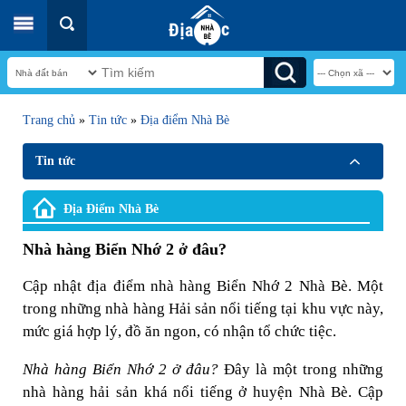
Trang chủ
»
Tin tức
»
Địa điểm Nhà Bè
Tin tức
Địa Điểm Nhà Bè
Nhà hàng Biển Nhớ 2 ở đâu?
Cập nhật địa điểm nhà hàng Biển Nhớ 2 Nhà Bè. Một
trong những nhà hàng Hải sản nổi tiếng tại khu vực này,
mức giá hợp lý, đồ ăn ngon, có nhận tổ chức tiệc.
Nhà hàng Biển Nhớ 2 ở đâu?
Đây là một trong những
nhà hàng hải sản khá nổi tiếng ở huyện Nhà Bè. Cập