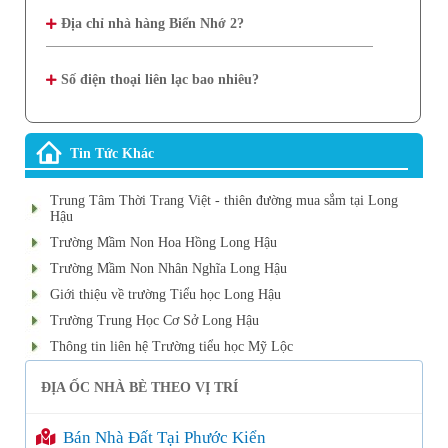
Địa chỉ nhà hàng Biển Nhớ 2?
Số điện thoại liên lạc bao nhiêu?
Tin Tức Khác
Trung Tâm Thời Trang Việt - thiên đường mua sắm tại Long
Hậu
Trường Mầm Non Hoa Hồng Long Hậu
Trường Mầm Non Nhân Nghĩa Long Hậu
Giới thiệu về trường Tiểu học Long Hậu
Trường Trung Học Cơ Sở Long Hậu
Thông tin liên hệ Trường tiểu học Mỹ Lộc
ĐỊA ỐC NHÀ BÈ THEO VỊ TRÍ
Bán Nhà Đất Tại Phước Kiển