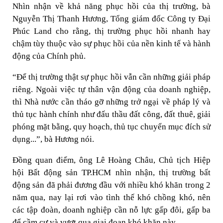
Nhìn nhận về khả năng phục hồi của thị trường, bà
Nguyễn Thị Thanh Hương, Tổng giám đốc Công ty Đại
Phúc Land cho rằng, thị trường phục hồi nhanh hay
chậm tùy thuộc vào sự phục hồi của nền kinh tế và hành
động của Chính phủ.
“Để thị trường thật sự phục hồi vẫn cần những giải pháp
riêng. Ngoài việc tự thân vận động của doanh nghiệp,
thì Nhà nước cần tháo gỡ những trở ngại về pháp lý và
thủ tục hành chính như đấu thầu đất công, đất thuê, giải
phóng mặt bằng, quy hoạch, thủ tục chuyển mục đích sử
dụng...”, bà Hương nói.
Đồng quan điểm, ông Lê Hoàng Châu, Chủ tịch Hiệp
hội Bất động sản TP.HCM nhìn nhận, thị trường bất
động sản đã phải đương đầu với nhiều khó khăn trong 2
năm qua, nay lại rơi vào tình thế khó chồng khó, nên
các tập đoàn, doanh nghiệp cần nỗ lực gấp đôi, gấp ba
để cầm cự và vượt qua giai đoạn khó khăn này.