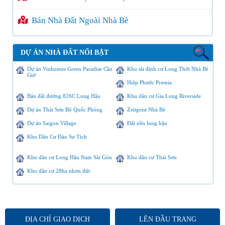
Bán Nhà Đất Ngoài Nhà Bè
DỰ ÁN NHÀ ĐẤT NỔI BẬT
Dự án Vinhomes Green Paradise Cần
Khu tái định cư Long Thới Nhà Bè
Giờ
Hiệp Phước Premia
Bán đất đường 826C Long Hậu
Khu dân cư Gia Long Riverside
Dự án Thái Sơn Bộ Quốc Phòng
Zeitgeist Nhà Bè
Dự án Saigon Village
Đất nền long hậu
Khu Dân Cư Đào Sư Tích
Khu dân cư Long Hậu Nam Sài Gòn
Khu dân cư Thái Sơn
Khu dân cư 28ha nhơn đức
ĐỊA CHỈ GIAO DỊCH
LÊN ĐẦU TRANG