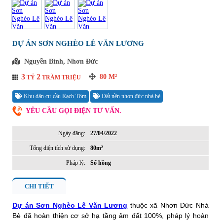
DỰ ÁN SƠN NGHÈO LÊ VĂN LƯƠNG
Nguyễn Bình, Nhơn Đức
3
2
80
M²
TỶ
TRĂM TRIỆU
Khu dân cư cầu Rạch Tôm
Đất nền nhơn đức nhà bè
YÊU CẦU GỌI ĐIỆN TƯ VẤN.
Ngày đăng:
27/04/2022
Tổng diện tích sử dụng:
80m²
Pháp lý:
Sổ hồng
CHI TIẾT
Dự án Sơn Nghèo Lê Văn Lương
thuộc xã Nhơn Đức Nhà
Bè đã hoàn thiện cơ sở hạ tầng âm đất 100%, pháp lý hoàn