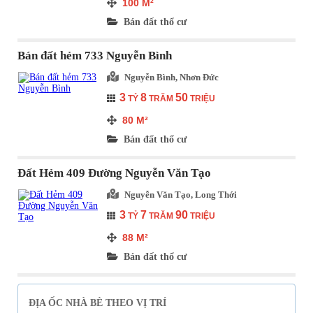
100
M²
Bán đất thổ cư
Bán đất hẻm 733 Nguyễn Bình
Nguyễn Bình, Nhơn Đức
3
8
50
TỶ
TRĂM
TRIỆU
80
M²
Bán đất thổ cư
Đất Hẻm 409 Đường Nguyễn Văn Tạo
Nguyễn Văn Tạo, Long Thới
3
7
90
TỶ
TRĂM
TRIỆU
88
M²
Bán đất thổ cư
ĐỊA ỐC NHÀ BÈ THEO VỊ TRÍ