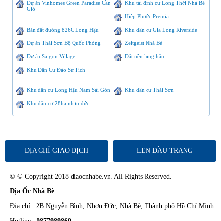
Dự án Vinhomes Green Paradise Cần
Khu tái định cư Long Thới Nhà Bè
Giờ
Hiệp Phước Premia
Bán đất đường 826C Long Hậu
Khu dân cư Gia Long Riverside
Dự án Thái Sơn Bộ Quốc Phòng
Zeitgeist Nhà Bè
Dự án Saigon Village
Đất nền long hậu
Khu Dân Cư Đào Sư Tích
Khu dân cư Long Hậu Nam Sài Gòn
Khu dân cư Thái Sơn
Khu dân cư 28ha nhơn đức
ĐỊA CHỈ GIAO DỊCH
LÊN ĐẦU TRANG
© © Copyright 2018 diaocnhabe.vn. All Rights Reserved.
Địa Ốc Nhà Bè
Địa chỉ : 2B Nguyễn Bình, Nhơn Đức, Nhà Bè, Thành phố Hồ Chí Minh
Hotline :
0877989869