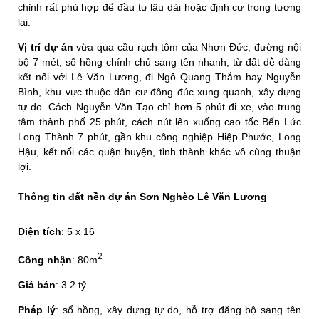
chỉnh rất phù hợp để đầu tư lâu dài hoặc định cư trong tương
lai.
Vị trí dự án
vừa qua cầu rạch tôm của Nhơn Đức, đường nội
bộ 7 mét, sổ hồng chính chủ sang tên nhanh, từ đất dễ dàng
kết nối với Lê Văn Lương, đi Ngô Quang Thắm hay Nguyễn
Bình, khu vực thuộc dân cư đông đúc xung quanh, xây dựng
tự do. Cách Nguyễn Văn Tạo chỉ hơn 5 phút đi xe, vào trung
tâm thành phố 25 phút, cách nút lên xuống cao tốc Bến Lức
Long Thành 7 phút, gần khu công nghiệp Hiệp Phước, Long
Hậu, kết nối các quận huyện, tỉnh thành khác vô cùng thuận
lợi.
Thông tin đất nền dự án Sơn Nghèo Lê Văn Lương
Diện tích
: 5 x 16
2
Công nhận
: 80m
Giá bán
: 3.2 tỷ
Pháp lý
: sổ hồng, xây dựng tự do, hỗ trợ đăng bộ sang tên