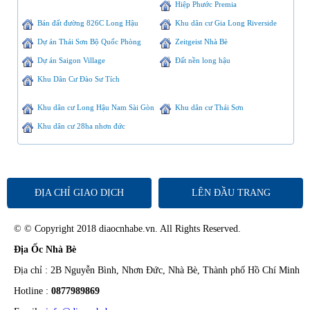
Hiệp Phước Premia
Bán đất đường 826C Long Hậu
Khu dân cư Gia Long Riverside
Dự án Thái Sơn Bộ Quốc Phòng
Zeitgeist Nhà Bè
Dự án Saigon Village
Đất nền long hậu
Khu Dân Cư Đào Sư Tích
Khu dân cư Long Hậu Nam Sài Gòn
Khu dân cư Thái Sơn
Khu dân cư 28ha nhơn đức
ĐỊA CHỈ GIAO DỊCH
LÊN ĐẦU TRANG
© © Copyright 2018 diaocnhabe.vn. All Rights Reserved.
Địa Ốc Nhà Bè
Địa chỉ : 2B Nguyễn Bình, Nhơn Đức, Nhà Bè, Thành phố Hồ Chí Minh
Hotline :
0877989869