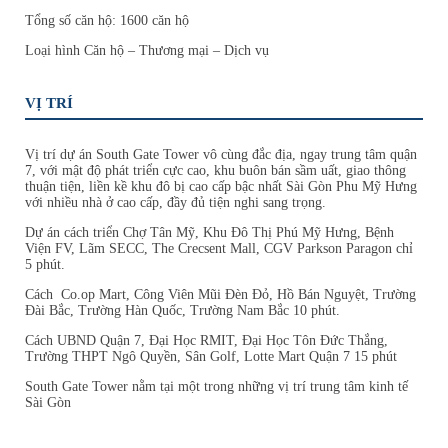
Tổng số căn hộ: 1600 căn hộ
Loại hình Căn hộ – Thương mại – Dịch vụ
VỊ TRÍ
Vị trí dự án South Gate Tower vô cùng đắc địa, ngay trung tâm quận
7, với mật độ phát triển cực cao, khu buôn bán sầm uất, giao thông
thuận tiện, liền kề khu đô bị cao cấp bậc nhất Sài Gòn Phu Mỹ Hưng
với nhiều nhà ở cao cấp, đầy đủ tiện nghi sang trọng.
Dự án cách triển Chợ Tân Mỹ, Khu Đô Thị Phú Mỹ Hưng, Bệnh
Viện FV, Lãm SECC, The Crecsent Mall, CGV Parkson Paragon chỉ
5 phút.
Cách Co.op Mart, Công Viên Mũi Đèn Đỏ, Hồ Bán Nguyệt, Trường
Đài Bắc, Trường Hàn Quốc, Trường Nam Bắc 10 phút.
Cách UBND Quận 7, Đại Học RMIT, Đại Học Tôn Đức Thắng,
Trường THPT Ngô Quyền, Sân Golf, Lotte Mart Quận 7 15 phút
South Gate Tower nằm tại một trong những vị trí trung tâm kinh tế
Sài Gòn