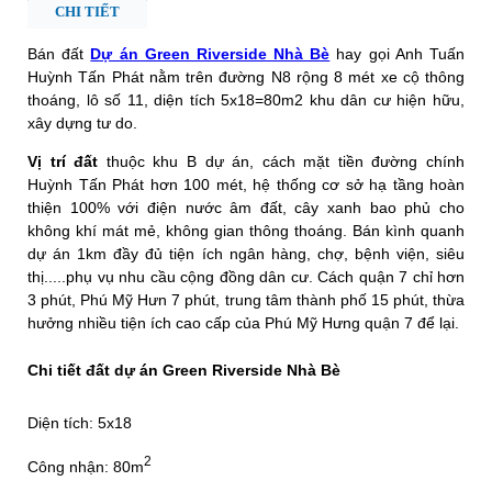
CHI TIẾT
Bán đất
Dự án Green Riverside Nhà Bè
hay gọi Anh Tuấn
Huỳnh Tấn Phát nằm trên đường N8 rộng 8 mét xe cộ thông
thoáng, lô số 11, diện tích 5x18=80m2 khu dân cư hiện hữu,
xây dựng tư do.
Vị trí đất
thuộc khu B dự án, cách mặt tiền đường chính
Huỳnh Tấn Phát hơn 100 mét, hệ thống cơ sở hạ tầng hoàn
thiện 100% với điện nước âm đất, cây xanh bao phủ cho
không khí mát mẻ, không gian thông thoáng. Bán kình quanh
dự án 1km đầy đủ tiện ích ngân hàng, chợ, bệnh viện, siêu
thị.....phụ vụ nhu cầu cộng đồng dân cư. Cách quận 7 chỉ hơn
3 phút, Phú Mỹ Hưn 7 phút, trung tâm thành phố 15 phút, thừa
hưởng nhiều tiện ích cao cấp của Phú Mỹ Hưng quận 7 để lại.
Chi tiết đất dự án Green Riverside Nhà Bè
Diện tích: 5x18
2
Công nhận: 80m