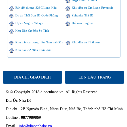
Bán đất đường 826C Long Hậu
Khu dân cư Gia Long Riverside
Dự án Thái Sơn Bộ Quốc Phòng
Zeitgeist Nhà Bè
Dự án Saigon Village
Đất nền long hậu
Khu Dân Cư Đào Sư Tích
Khu dân cư Long Hậu Nam Sài Gòn
Khu dân cư Thái Sơn
Khu dân cư 28ha nhơn đức
ĐỊA CHỈ GIAO DỊCH
LÊN ĐẦU TRANG
© © Copyright 2018 diaocnhabe.vn. All Rights Reserved.
Địa Ốc Nhà Bè
Địa chỉ : 2B Nguyễn Bình, Nhơn Đức, Nhà Bè, Thành phố Hồ Chí Minh
Hotline :
0877989869
Email :
info@diaocnhabe.vn