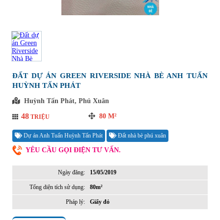
ĐẤT DỰ ÁN GREEN RIVERSIDE NHÀ BÈ ANH TUẤN
HUỲNH TẤN PHÁT
Huỳnh Tấn Phát, Phú Xuân
48
80
M²
TRIỆU
Dự án Anh Tuấn Huỳnh Tấn Phát
Đất nhà bè phú xuân
YÊU CẦU GỌI ĐIỆN TƯ VẤN.
Ngày đăng:
15/05/2019
Tổng diện tích sử dụng:
80m²
Pháp lý:
Giấy đỏ