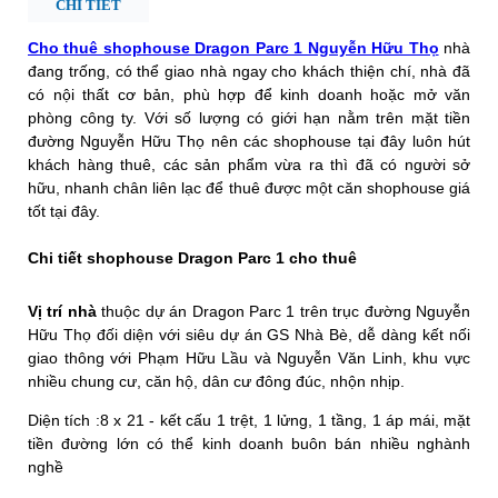
CHI TIẾT
Cho thuê shophouse Dragon Parc 1 Nguyễn Hữu Thọ
nhà
đang trống, có thể giao nhà ngay cho khách thiện chí, nhà đã
có nội thất cơ bản, phù hợp để kinh doanh hoặc mở văn
phòng công ty. Với số lượng có giới hạn nằm trên mặt tiền
đường Nguyễn Hữu Thọ nên các shophouse tại đây luôn hút
khách hàng thuê, các sản phẩm vừa ra thì đã có người sở
hữu, nhanh chân liên lạc để thuê được một căn shophouse giá
tốt tại đây.
Chi tiết shophouse Dragon Parc 1 cho thuê
Vị trí nhà
thuộc dự án Dragon Parc 1 trên trục đường Nguyễn
Hữu Thọ đối diện với siêu dự án GS Nhà Bè, dễ dàng kết nối
giao thông với Phạm Hữu Lầu và Nguyễn Văn Linh, khu vực
nhiều chung cư, căn hộ, dân cư đông đúc, nhộn nhịp.
Diện tích :8 x 21 - kết cấu 1 trệt, 1 lửng, 1 tầng, 1 áp mái, mặt
tiền đường lớn có thể kinh doanh buôn bán nhiều nghành
nghề