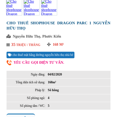
CHO THUÊ SHOPHOUSE DRAGON PARC 1 NGUYỄN
HỮU THỌ
Nguyễn Hữu Thọ, Phước Kiển
35
168
M²
TRIỆU / THÁNG
cho thuê mặt bằng đường nguyễn hữu thọ nhà bè
YÊU CẦU GỌI ĐIỆN TƯ VẤN.
Ngày đăng:
04/02/2020
Tổng diện tích sử dụng:
168m²
Pháp lý:
Sổ hồng
Số phòng ngủ:
4
Số phòng tắm / WC:
5