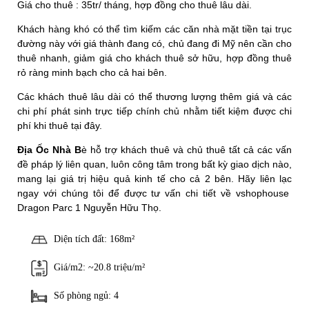
Giá cho thuê : 35tr/ tháng, hợp đồng cho thuê lâu dài.
Khách hàng khó có thể tìm kiếm các căn nhà mặt tiền tại trục
đường này với giá thành đang có, chủ đang đi Mỹ nên cần cho
thuê nhanh, giảm giá cho khách thuê sở hữu, hợp đồng thuê
rỏ ràng minh bạch cho cả hai bên.
Các khách thuê lâu dài có thể thương lượng thêm giá và các
chi phí phát sinh trực tiếp chính chủ nhằm tiết kiệm được chi
phí khi thuê tại đây.
Địa Ốc Nhà B
è hỗ trợ khách thuê và chủ thuê tất cả các vấn
đề pháp lý liên quan, luôn công tâm trong bất kỳ giao dịch nào,
mang lại giá trị hiệu quả kinh tế cho cả 2 bên. Hãy liên lạc
ngay với chúng tôi để được tư vấn chi tiết về vshophouse
Dragon Parc 1 Nguyễn Hữu Thọ.
Diện tích đất: 168m²
Giá/m2: ~20.8 triệu/m²
Số phòng ngủ: 4