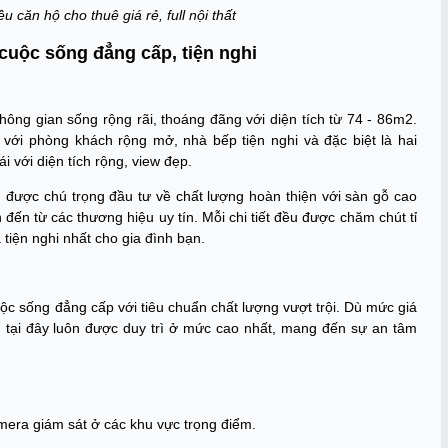
 căn hộ cho thuê giá rẻ, full nội thất
cuộc sống đẳng cấp, tiện nghi
hông gian sống rộng rãi, thoáng đãng với diện tích từ 74 - 86m2.
với phòng khách rộng mở, nhà bếp tiện nghi và đặc biệt là hai
 với diện tích rộng, view đẹp.
n được chú trọng đầu tư về chất lượng hoàn thiện với sàn gỗ cao
h đến từ các thương hiệu uy tín. Mỗi chi tiết đều được chăm chút tỉ
iện nghi nhất cho gia đình bạn.
c sống đẳng cấp với tiêu chuẩn chất lượng vượt trội. Dù mức giá
h tại đây luôn được duy trì ở mức cao nhất, mang đến sự an tâm
mera giám sát ở các khu vực trọng điểm.