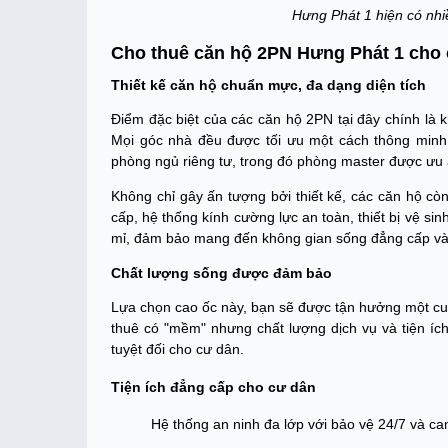
Hưng Phát 1 hiện có nhiều
Cho thuê căn hộ 2PN Hưng Phát 1 cho 
Thiết kế căn hộ chuẩn mực, đa dạng diện tích
Điểm đặc biệt của các căn hộ 2PN tại đây chính là k
Mọi góc nhà đều được tối ưu một cách thông minh 
phòng ngủ riêng tư, trong đó phòng master được ưu ái
Không chỉ gây ấn tượng bởi thiết kế, các căn hộ cò
cấp, hệ thống kính cường lực an toàn, thiết bị vệ sin
mỉ, đảm bảo mang đến không gian sống đẳng cấp và t
Chất lượng sống được đảm bảo
Lựa chọn cao ốc này, bạn sẽ được tận hưởng một cuộ
thuê có "mềm" nhưng chất lượng dịch vụ và tiện íc
tuyệt đối cho cư dân.
Tiện ích đẳng cấp cho cư dân
Hệ thống an ninh đa lớp với bảo vệ 24/7 và ca