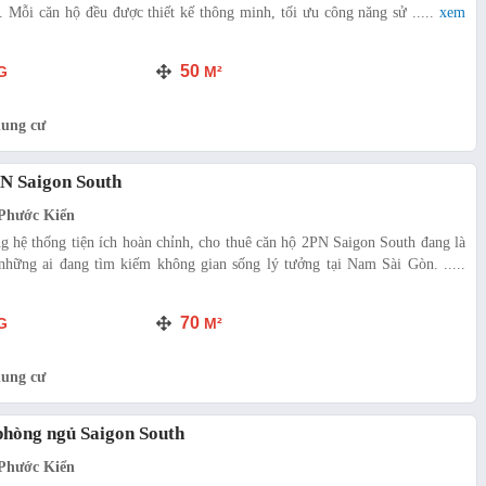
 Mỗi căn hộ đều được thiết kế thông minh, tối ưu công năng sử .....
xem
50
G
M²
hung cư
PN Saigon South
Phước Kiển
ùng hệ thống tiện ích hoàn chỉnh, cho thuê căn hộ 2PN Saigon South đang là
những ai đang tìm kiếm không gian sống lý tưởng tại Nam Sài Gòn. .....
70
G
M²
hung cư
phòng ngủ Saigon South
Phước Kiển