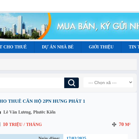
T CHO THUÊ
DỰ ÁN NHÀ BÈ
GIỚI THIỆU
TIN
HO THUÊ CĂN HỘ 2PN HƯNG PHÁT 1
Lê Văn Lương, Phước Kiển
10
70
TRIỆU / THÁNG
M²
Ngày đăng:
17/02/2025