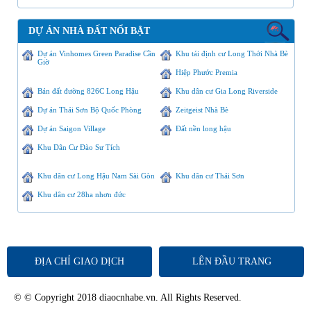
DỰ ÁN NHÀ ĐẤT NỔI BẬT
Dự án Vinhomes Green Paradise Cần
Khu tái định cư Long Thới Nhà Bè
Giờ
Hiệp Phước Premia
Bán đất đường 826C Long Hậu
Khu dân cư Gia Long Riverside
Dự án Thái Sơn Bộ Quốc Phòng
Zeitgeist Nhà Bè
Dự án Saigon Village
Đất nền long hậu
Khu Dân Cư Đào Sư Tích
Khu dân cư Long Hậu Nam Sài Gòn
Khu dân cư Thái Sơn
Khu dân cư 28ha nhơn đức
ĐỊA CHỈ GIAO DỊCH
LÊN ĐẦU TRANG
© © Copyright 2018 diaocnhabe.vn. All Rights Reserved.