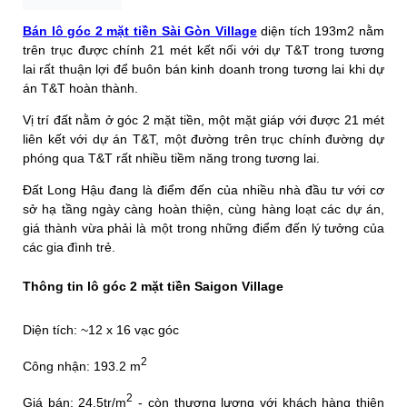
Bán lô góc 2 mặt tiền Sài Gòn Village
diện tích 193m2 nằm
trên trục được chính 21 mét kết nối với dự T&T trong tương
lai rất thuận lợi để buôn bán kinh doanh trong tương lai khi dự
án T&T hoàn thành.
Vị trí đất nằm ở góc 2 mặt tiền, một mặt giáp với được 21 mét
liên kết với dự án T&T, một đường trên trục chính đường dự
phóng qua T&T rất nhiều tiềm năng trong tương lai.
Đất Long Hậu đang là điểm đến của nhiều nhà đầu tư với cơ
sở hạ tầng ngày càng hoàn thiện, cùng hàng loạt các dự án,
giá thành vừa phải là một trong những điểm đến lý tưởng của
các gia đình trẻ.
Thông tin lô góc 2 mặt tiền Saigon Village
Diện tích: ~12 x 16 vạc góc
2
Công nhận: 193.2 m
2
Giá bán: 24.5tr/m
- còn thương lượng với khách hàng thiện