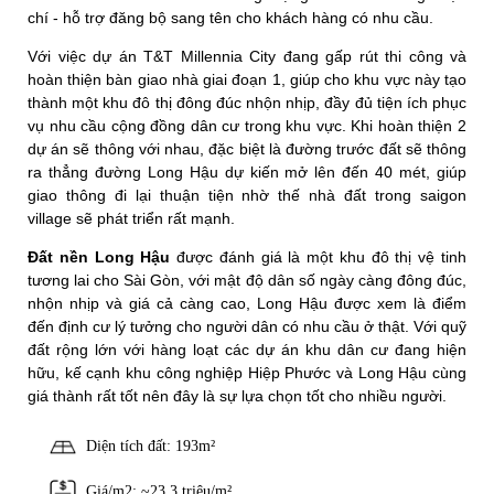
chí - hỗ trợ đăng bộ sang tên cho khách hàng có nhu cầu.
Với việc dự án T&T Millennia City đang gấp rút thi công và
hoàn thiện bàn giao nhà giai đoạn 1, giúp cho khu vực này tạo
thành một khu đô thị đông đúc nhộn nhịp, đầy đủ tiện ích phục
vụ nhu cầu cộng đồng dân cư trong khu vực. Khi hoàn thiện 2
dự án sẽ thông với nhau, đặc biệt là đường trước đất sẽ thông
ra thẳng đường Long Hậu dự kiến mở lên đến 40 mét, giúp
giao thông đi lại thuận tiện nhờ thế nhà đất trong saigon
village sẽ phát triển rất mạnh.
Đất nền Long Hậu
được đánh giá là một khu đô thị vệ tinh
tương lai cho Sài Gòn, với mật độ dân số ngày càng đông đúc,
nhộn nhịp và giá cả càng cao, Long Hậu được xem là điểm
đến định cư lý tưởng cho người dân có nhu cầu ở thật. Với quỹ
đất rộng lớn với hàng loạt các dự án khu dân cư đang hiện
hữu, kế cạnh khu công nghiệp Hiệp Phước và Long Hậu cùng
giá thành rất tốt nên đây là sự lựa chọn tốt cho nhiều người.
Diện tích đất: 193m²
Giá/m2: ~23.3 triệu/m²