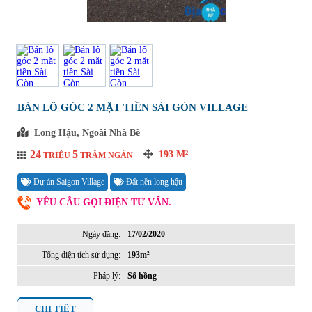
BÁN LÔ GÓC 2 MẶT TIỀN SÀI GÒN VILLAGE
Long Hậu, Ngoài Nhà Bè
24
5
193
M²
TRIỆU
TRĂM NGÀN
Dự án Saigon Village
Đất nền long hậu
YÊU CẦU GỌI ĐIỆN TƯ VẤN.
Ngày đăng:
17/02/2020
Tổng diện tích sử dụng:
193m²
Pháp lý:
Sổ hồng
CHI TIẾT