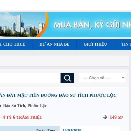
T CHO THUÊ
DỰ ÁN NHÀ BÈ
GIỚI THIỆU
TIN
ÁN ĐẤT MẶT TIỀN ĐƯỜNG ĐÀO SƯ TÍCH PHƯỚC LỘC
Đào Sư Tích, Phước Lộc
4
6
149
TỶ
TRĂM TRIỆU
M²
Ngày đăng:
16/03/2020