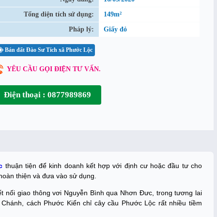
Tổng diện tích sử dụng:
149m²
Pháp lý:
Giấy đỏ
Bán đất Đào Sư Tích xã Phước Lộc
YÊU CẦU GỌI ĐIỆN TƯ VẤN.
Điện thoại : 0877989869
c
thuận tiện để kinh doanh kết hợp với định cư hoặc đầu tư cho
hoàn thiện và đưa vào sử dụng.
t nối giao thông vơi Nguyễn Bình qua Nhơn Đưc, trong tương lai
Chánh, cách Phước Kiển chỉ cây cầu Phước Lộc rất nhiều tiềm