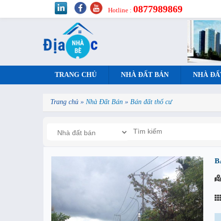
0877989869
Hotline :
TRANG CHỦ
NHÀ ĐẤT BÁN
NHÀ ĐẤ
Trang chủ
»
Nhà Đất Bán
»
Bán đất thổ cư
B