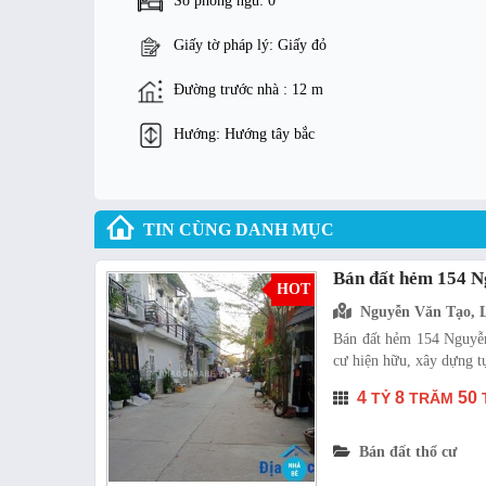
Số phòng ngủ: 0
Giấy tờ pháp lý: Giấy đỏ
Đường trước nhà : 12 m
Hướng: Hướng tây bắc
TIN CÙNG DANH MỤC
Bán đất hẻm 154 
HOT
Nguyễn Văn Tạo, 
Bán đất hẻm 154 Nguyễ
cư hiện hữu, xây dựng tự
4
8
50
TỶ
TRĂM
Bán đất thổ cư