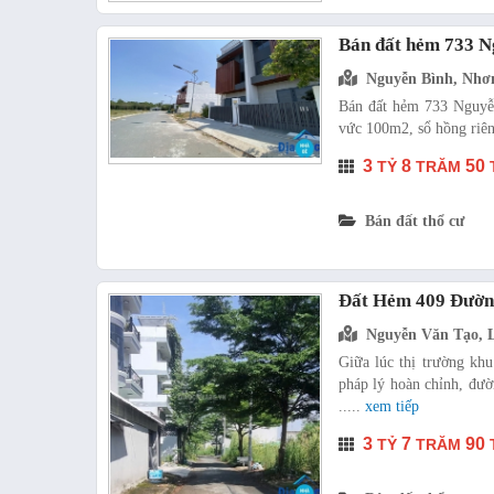
Bán đất hẻm 733 N
Nguyễn Bình, Nhơ
Bán đất hẻm 733 Nguyễn 
vức 100m2, sổ hồng riêng 
3
8
50
TỶ
TRĂM
Bán đất thổ cư
Đất Hẻm 409 Đườn
Nguyễn Văn Tạo, 
Giữa lúc thị trường kh
pháp lý hoàn chỉnh, đư
.....
xem tiếp
3
7
90
TỶ
TRĂM