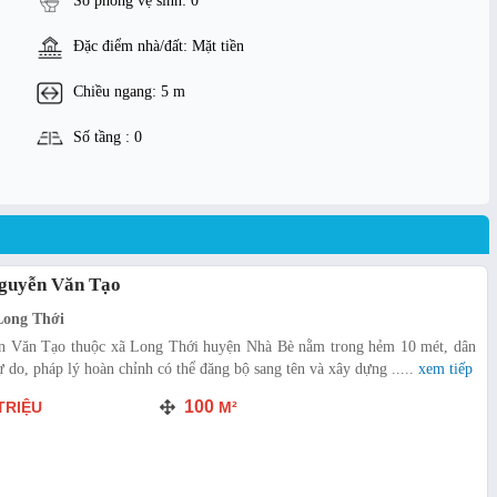
Số phòng vệ sinh: 0
Đặc điểm nhà/đất: Mặt tiền
Chiều ngang: 5 m
Số tầng : 0
Nguyễn Văn Tạo
Long Thới
n Văn Tạo thuộc xã Long Thới huyện Nhà Bè nằm trong hẻm 10 mét, dân
 do, pháp lý hoàn chỉnh có thể đăng bộ sang tên và xây dựng .....
xem tiếp
100
TRIỆU
M²