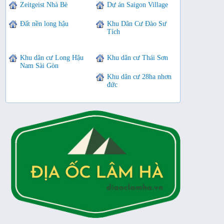
Zeitgeist Nhà Bè
Dự án Saigon Village
Đất nền long hậu
Khu Dân Cư Đào Sư
Tích
Khu dân cư Long Hậu
Khu dân cư Thái Sơn
Nam Sài Gòn
Khu dân cư 28ha nhơn
đức