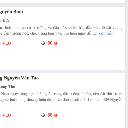
guyễn Bình
n Đức
Bình - nơi an cư lý tưởng và đầu tư sinh lời hấp dẫn. Các lô đất vuông
gần trường học, chợ, trung tâm y tế, tìm hiểu ngay để .....
xem tiếp
80
TRIỆU
M²
g Nguyễn Văn Tạo
Long Thới
u Nam ngày càng hạn chế nguồn cung đất ở đẹp, những nền đất thổ cư có
ờng xe hơi thông thoáng luôn được săn đón mạnh mẽ. Đất hẻm 409 Nguyễn
88
TRIỆU
M²