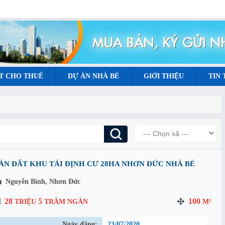
T CHO THUÊ
DỰ ÁN NHÀ BÈ
GIỚI THIỆU
TIN
ÁN ĐẤT KHU TÁI ĐỊNH CƯ 28HA NHƠN ĐỨC NHÀ BÈ
Nguyễn Bình, Nhơn Đức
28
5
100
TRIỆU
TRĂM NGÀN
M²
Ngày đăng:
23/07/2020