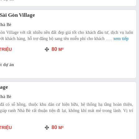
Sài Gòn Village
Nhà Bè
n Village với rất nhiều nền đất đẹp giá tốt cho khách đầu tư, dịch vụ luôn
ới khách hàng, hỗ trợ đăng bộ sang tên miễn phí cho khách .....
xem tiếp
80
TRIỆU
M²
t dự án
lage
Nhà Bè
đã có sổ hồng, thuộc khu dân cư hiện hữu, hệ thống hạ tầng hoàn thiện,
iáp ranh Nhà Bè rất thuận tiện đi lại, không khí mát mẻ trong lành. Vị trí
80
TRIỆU
M²