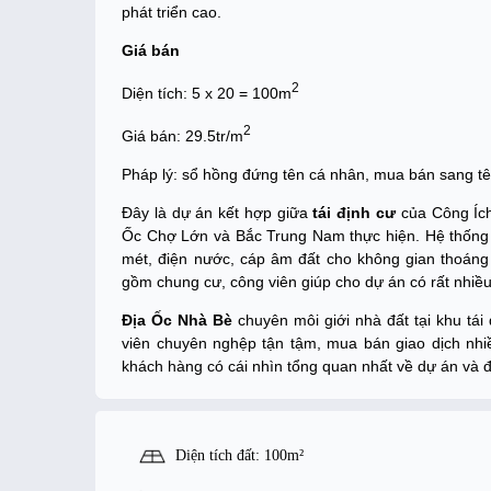
phát triển cao.
Giá bán
2
Diện tích: 5 x 20 = 100m
2
Giá bán: 29.5tr/m
Pháp lý: sổ hồng đứng tên cá nhân, mua bán sang t
Đây là dự án kết hợp giữa
tái định cư
của Công Ích
Ốc Chợ Lớn và Bắc Trung Nam thực hiện. Hệ thống h
mét, điện nước, cáp âm đất cho không gian thoáng
gồm chung cư, công viên giúp cho dự án có rất nhiề
Địa Ốc Nhà Bè
chuyên môi giới nhà đất tại khu tái
viên chuyên nghệp tận tậm, mua bán giao dịch nhiề
khách hàng có cái nhìn tổng quan nhất về dự án và đ
Diện tích đất: 100m²