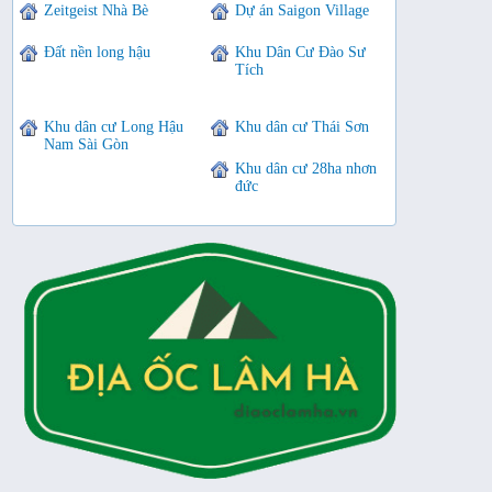
Zeitgeist Nhà Bè
Dự án Saigon Village
Đất nền long hậu
Khu Dân Cư Đào Sư
Tích
Khu dân cư Long Hậu
Khu dân cư Thái Sơn
Nam Sài Gòn
Khu dân cư 28ha nhơn
đức