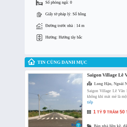
Số phòng ngủ: 0
Giấy tờ pháp lý: Sổ hồng
Đường trước nhà : 14 m
Hướng: Hướng tây bắc
TIN CÙNG DANH MỤC
Saigon Village Lê
Long Hậu, Ngoài 
Saigon Village Lê Văn 
không khí mát mẻ là một 
tiếp
1
9
50
TỶ
TRĂM
Bán nhà liền kề, đấ