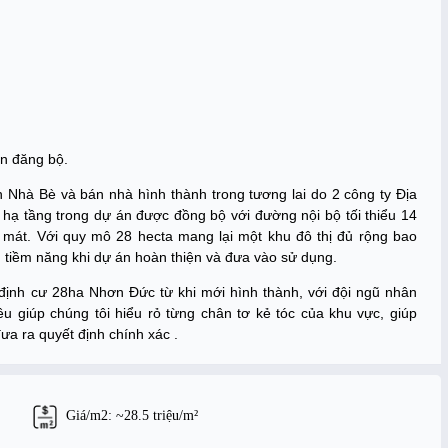
ên đăng bộ.
 Nhà Bè và bán nhà hình thành trong tương lai do 2 công ty Địa
ạ tầng trong dự án được đồng bộ với đường nội bộ tối thiểu 14
 mát. Với quy mô 28 hecta mang lại một khu đô thị đủ rộng bao
u tiềm năng khi dự án hoàn thiện và đưa vào sử dụng.
 định cư 28ha Nhơn Đức từ khi mới hình thành, với đội ngũ nhân
u giúp chúng tôi hiểu rỏ từng chân tơ kẻ tóc của khu vực, giúp
ưa ra quyết định chính xác .
Giá/m2: ~28.5 triệu/m²