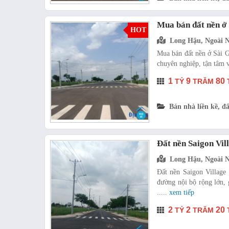
Mua bán đất nền ở 
HOT
Long Hậu, Ngoài 
Mua bán đất nền ở Sài Gò
chuyên nghiệp, tận tâm v
1
9
80
TỶ
TRĂM
Bán nhà liền kề, đấ
Đất nền Saigon Vil
Long Hậu, Ngoài 
Đất nền Saigon Village 
đường nội bộ rộng lớn, g
.....
xem tiếp
2
2
20
TỶ
TRĂM