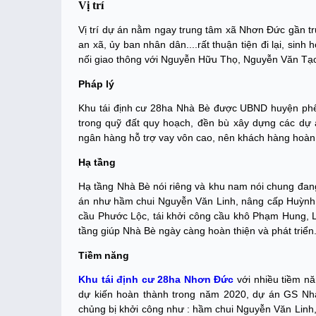
Vị trí
Vị trí dự án nằm ngay trung tâm xã Nhơn Đức gần t
an xã, ủy ban nhân dân....rất thuận tiện đi lại, si
nối giao thông với Nguyễn Hữu Thọ, Nguyễn Văn Tạ
Pháp lý
Khu tái định cư 28ha Nhà Bè được UBND huyện phê
trong quỹ đất quy hoạch, đền bù xây dựng các dự á
ngân hàng hỗ trợ vay vôn cao, nên khách hàng hoàn
Hạ tầng
Hạ tầng Nhà Bè nói riêng và khu nam nói chung đang
án như hầm chui Nguyễn Văn Linh, nâng cấp Huỳnh
cầu Phước Lộc, tái khởi công cầu khô Phạm Hung, L
tầng giúp Nhà Bè ngày càng hoàn thiện và phát triển
Tiềm năng
Khu tái định cư 28ha Nhơn Đức
với nhiều tiềm nă
dự kiến hoàn thành trong năm 2020, dự án GS Nhà
chủng bị khởi công như : hầm chui Nguyễn Văn Linh, c