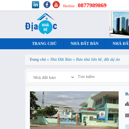
0877989869
Hotline :
TRANG CHỦ
NHÀ ĐẤT BÁN
NHÀ ĐẤ
Trang chủ
»
Nhà Đất Bán
»
Bán nhà liền kề, đất dự án
B