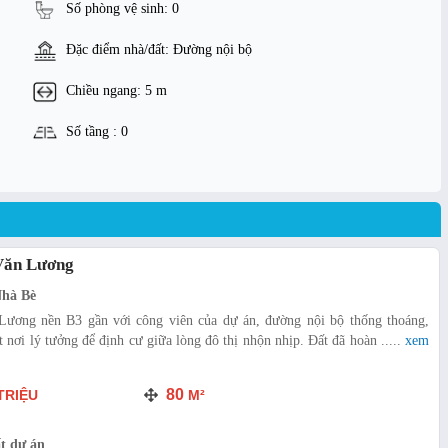
Số phòng vệ sinh: 0
Đặc điểm nhà/đất: Đường nội bộ
Chiều ngang: 5 m
Số tầng : 0
 Văn Lương
Nhà Bè
Lương nền B3 gần với công viên của dự án, đường nội bộ thống thoáng,
nơi lý tưởng để định cư giữa lòng đô thị nhộn nhịp. Đất đã hoàn .....
xem
80
TRIỆU
M²
t dự án