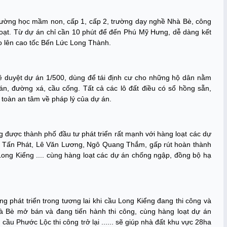
rường học mầm non, cấp 1, cấp 2, trường dạy nghề Nhà Bè, công
nh hoạt. Từ dự án chỉ cần 10 phút để đến Phú Mỹ Hưng, dễ dàng kết
o lên cao tốc Bến Lức Long Thành.
 duyệt dự án 1/500, dùng để tái định cư cho những hộ dân nằm
n, đường xá, cầu cống. Tất cả các lô đất điều có sổ hồng sẵn,
 toàn an tâm về pháp lý của dự án.
 được thành phố đầu tư phát triển rất mạnh với hàng loạt các dự
 Tấn Phát, Lê Văn Lương, Ngô Quang Thắm, gấp rút hoàn thành
ong Kiểng .... cùng hàng loạt các dự án chống ngập, đồng bộ hạ
.
ng phát triển trong tương lai khi cầu Long Kiểng đang thi công và
 Bè mở bán và đang tiến hành thi công, cùng hàng loạt dự án
ầu Phước Lộc thi công trở lại ...... sẽ giúp nhà đất khu vực 28ha