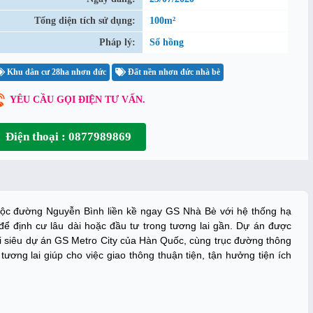
Tổng diện tích sử dụng:
100m²
Pháp lý:
Sổ hồng
Khu dân cư 28ha nhơn đức
Đất nền nhơn đức nhà bè
YÊU CẦU GỌI ĐIỆN TƯ VẤN.
Điện thoại : 0877989869
uộc đường Nguyễn Bình liền kề ngay GS Nhà Bè với hệ thống hạ
ể định cư lâu dài hoặc đầu tư trong tương lai gần. Dự án được
i siêu dự án GS Metro City của Hàn Quốc, cùng trục đường thông
ương lai giúp cho việc giao thông thuận tiện, tận hưởng tiện ích