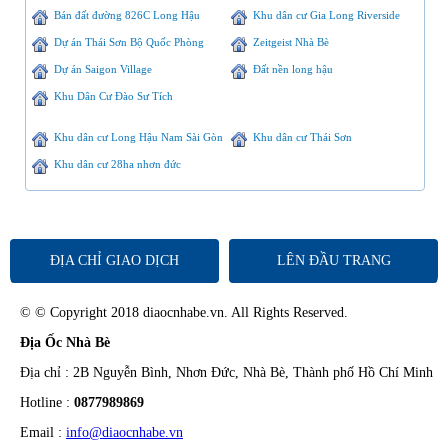
Bán đất đường 826C Long Hậu
Khu dân cư Gia Long Riverside
Dự án Thái Sơn Bộ Quốc Phòng
Zeitgeist Nhà Bè
Dự án Saigon Village
Đất nền long hậu
Khu Dân Cư Đào Sư Tích
Khu dân cư Long Hậu Nam Sài Gòn
Khu dân cư Thái Sơn
Khu dân cư 28ha nhơn đức
ĐỊA CHỈ GIAO DỊCH
LÊN ĐẦU TRANG
© © Copyright 2018 diaocnhabe.vn. All Rights Reserved.
Địa Ốc Nhà Bè
Địa chỉ : 2B Nguyễn Bình, Nhơn Đức, Nhà Bè, Thành phố Hồ Chí Minh
Hotline :
0877989869
Email :
info@diaocnhabe.vn