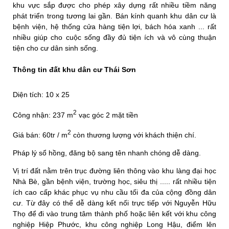
khu vực sắp được cho phép xây dựng rất nhiều tiềm năng
phát triển trong tương lai gần. Bán kính quanh khu dân cư là
bệnh viện, hệ thống cửa hàng tiện lợi, bách hóa xanh ... rất
nhiều giúp cho cuộc sống đầy đủ tiện ích và vô cùng thuận
tiện cho cư dân sinh sống.
Thông tin đất khu dân cư Thái Sơn
Diện tích: 10 x 25
2
Công nhận: 237 m
vạc góc 2 mặt tiền
2
Giá bán: 60tr / m
còn thương lượng với khách thiện chí.
Pháp lý sổ hồng, đăng bộ sang tên nhanh chóng dễ dàng.
Vị trí đất nằm trên trục đường liên thông vào khu làng đại học
Nhà Bè, gần bệnh viện, trường học, siêu thị ..... rất nhiều tiện
ích cao cấp khác phục vụ nhu cầu tối đa của cộng đồng dân
cư. Từ đây có thể dễ dàng kết nối trực tiếp với Nguyễn Hữu
Thọ để đi vào trung tâm thành phố hoặc liên kết với khu công
nghiệp Hiệp Phước, khu công nghiệp Long Hậu, điểm lên