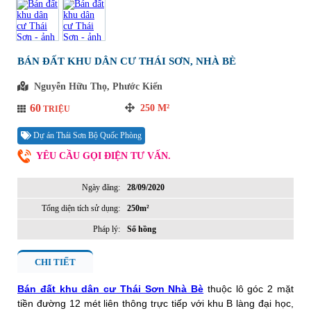
BÁN ĐẤT KHU DÂN CƯ THÁI SƠN, NHÀ BÈ
Nguyễn Hữu Thọ, Phước Kiển
60
250
M²
TRIỆU
Dự án Thái Sơn Bộ Quốc Phòng
YÊU CẦU GỌI ĐIỆN TƯ VẤN.
Ngày đăng:
28/09/2020
Tổng diện tích sử dụng:
250m²
Pháp lý:
Sổ hồng
CHI TIẾT
Bán đất khu dân cư Thái Sơn Nhà Bè
thuộc lô góc 2 mặt
tiền đường 12 mét liên thông trực tiếp với khu B làng đại học,