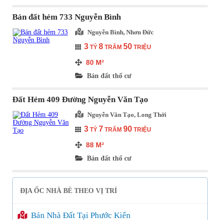
Bán đất hẻm 733 Nguyễn Bình
Nguyễn Bình, Nhơn Đức
3
8
50
TỶ
TRĂM
TRIỆU
80
M²
Bán đất thổ cư
Đất Hẻm 409 Đường Nguyễn Văn Tạo
Nguyễn Văn Tạo, Long Thới
3
7
90
TỶ
TRĂM
TRIỆU
88
M²
Bán đất thổ cư
ĐỊA ỐC NHÀ BÈ THEO VỊ TRÍ
Bán Nhà Đất Tại Phước Kiển