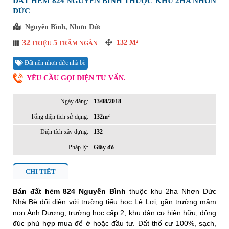
ĐẤT HẺM 824 NGUYỄN BÌNH THUỘC KHU 2HA NHƠN
ĐỨC
Nguyễn Bình, Nhơn Đức
32
5
132
M²
TRIỆU
TRĂM NGÀN
Đất nền nhơn đức nhà bè
YÊU CẦU GỌI ĐIỆN TƯ VẤN.
Ngày đăng:
13/08/2018
Tổng diện tích sử dụng:
132m²
Diện tích xây dựng:
132
Pháp lý:
Giấy đỏ
CHI TIẾT
Bán đất hẻm 824 Nguyễn Bình
thuộc khu 2ha Nhơn Đức
Nhà Bè đối diện với trường tiểu học Lê Lợi, gần trường mầm
non Ánh Dương, trường học cấp 2, khu dân cư hiện hữu, đông
đúc phù hợp mua để ở hoặc đầu tư. Đất thổ cư 100%, sạch,