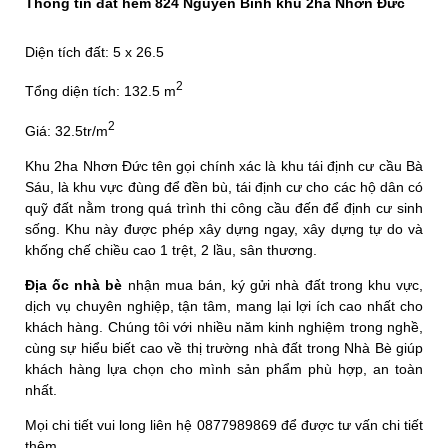
Thông tin đất hẻm 824 Nguyễn Bình khu 2ha Nhơn Đức
Diện tích đất: 5 x 26.5
2
Tổng diện tích: 132.5 m
2
Giá: 32.5tr/m
Khu 2ha Nhơn Đức tên gọi chính xác là khu tái định cư cầu Bà
Sáu, là khu vực đùng để đền bù, tái định cư cho các hộ dân có
quỹ đất nằm trong quá trình thi công cầu đến để định cư sinh
sống. Khu này được phép xây dựng ngay, xây dựng tự do và
khống chế chiều cao 1 trệt, 2 lầu, sân thương.
Địa ốc nhà bè
nhận mua bán, ký gửi nhà đất trong khu vực,
dịch vụ chuyên nghiệp, tận tâm, mang lại lợi ích cao nhất cho
khách hàng. Chúng tôi với nhiều năm kinh nghiệm trong nghề,
cùng sự hiểu biết cao về thị trường nhà đất trong Nhà Bè giúp
khách hàng lựa chọn cho mình sản phẩm phù hợp, an toàn
nhất.
Mọi chi tiết vui long liên hệ 0877989869 để được tư vấn chi tiết
thêm.