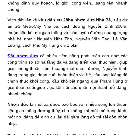
không dính quy hoạch, lộ giới, công viên....sang tên nhanh
chóng.
Vị trí đất liền kề
khu dân cư 28ha nhơn đức Nhà Bè
, siêu dự
án GS MetroCity Nhà bè, cách đường Nguyễn Bình 200m,
thuận tiện kết nối giao thông với các tuyến đường quang trọng
nhà bè như : Nguyễn Hữu Thọ, Nguyễn Văn Tạo, Lê Văn
Lương, cách Phú Mỹ Hưng chỉ 1.5km
Đất nhơn đức
có nhiều tiềm năng phát triển cao nhờ các
công trình sơ sở hạ tầng đã và đang triển khai thực hiện, giúp
giao thông thuận tiện, thoáng mát như : đường Nguyễn Bình
đang trong giai đoạn cuối hoàn thiện vỉa hè, cầu long kiểng đã
chính thức khởi công, cầu khô bắt ngang qua Phạm Hùng ở
giai đoạn cuối giúp việc kết nối các quận nội thành dễ dàng,
nhanh chóng.
Nhơn đức
là một xã được bao bọc với nhiều sông lớn thuận
tiện giao thông đường thủy, cho không khí mát mẻ trong lành,
một nơi đáng để định cư lâu dài giữa lòng đô thị sài gòn nhộn
nhịp.