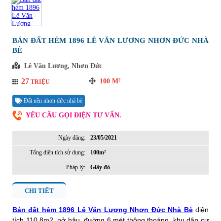
BÁN ĐẤT HẺM 1896 LÊ VĂN LƯƠNG NHƠN ĐỨC NHÀ
BÈ
Lê Văn Lương, Nhơn Đức
27
100
M²
TRIỆU
Đất nền nhơn đức nhà bè
YÊU CẦU GỌI ĐIỆN TƯ VẤN.
Ngày đăng:
23/05/2021
Tổng diện tích sử dụng:
100m²
Pháp lý:
Giấy đỏ
CHI TIẾT
Bán đất hẻm 1896 Lê Văn Lương Nhơn Đức Nhà Bè
diện
tích 110.8m2, nở hậu, đường 6 mét thông thoáng, khu dân cư