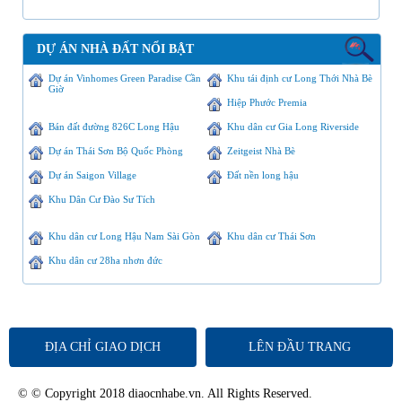
DỰ ÁN NHÀ ĐẤT NỔI BẬT
Dự án Vinhomes Green Paradise Cần
Khu tái định cư Long Thới Nhà Bè
Giờ
Hiệp Phước Premia
Bán đất đường 826C Long Hậu
Khu dân cư Gia Long Riverside
Dự án Thái Sơn Bộ Quốc Phòng
Zeitgeist Nhà Bè
Dự án Saigon Village
Đất nền long hậu
Khu Dân Cư Đào Sư Tích
Khu dân cư Long Hậu Nam Sài Gòn
Khu dân cư Thái Sơn
Khu dân cư 28ha nhơn đức
ĐỊA CHỈ GIAO DỊCH
LÊN ĐẦU TRANG
© © Copyright 2018 diaocnhabe.vn. All Rights Reserved.