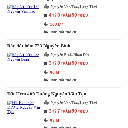
Nguyễn Văn Tạo, Long Thới
4
8
50
TỶ
TRĂM
TRIỆU
100
M²
Bán đất thổ cư
Bán đất hẻm 733 Nguyễn Bình
Nguyễn Bình, Nhơn Đức
3
8
50
TỶ
TRĂM
TRIỆU
80
M²
Bán đất thổ cư
Đất Hẻm 409 Đường Nguyễn Văn Tạo
Nguyễn Văn Tạo, Long Thới
3
7
90
TỶ
TRĂM
TRIỆU
88
M²