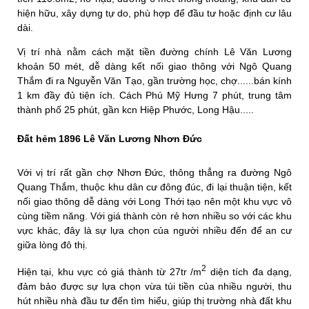
hiện hữu, xây dựng tự do, phù hợp để đầu tư hoặc định cư lâu
dài.
Vị trí nhà nằm cách mặt tiền đường chính Lê Văn Lương
khoản 50 mét, dễ dàng kết nối giao thông với Ngô Quang
Thắm đi ra Nguyễn Văn Tạo, gần trường học, chợ......bán kính
1 km đầy đủ tiện ích. Cách Phú Mỹ Hưng 7 phút, trung tâm
thành phố 25 phút, gần kcn Hiệp Phước, Long Hậu.....
Đất hẻm 1896 Lê Văn Lương Nhơn Đức
Với vị trí rất gần chợ Nhơn Đức, thông thẳng ra đường Ngô
Quang Thắm, thuộc khu dân cư đông đúc, đi lại thuận tiện, kết
nối giao thông dễ dàng với Long Thới tạo nên một khu vực vô
cùng tiềm năng. Với giá thành còn rẻ hơn nhiều so với các khu
vực khác, đây là sự lựa chọn của người nhiều đến để an cư
giữa lòng đô thị.
2
Hiện tại, khu vực có giá thành từ 27tr /m
diện tích đa dạng,
đảm bảo được sự lựa chọn vừa túi tiền của nhiều người, thu
hút nhiều nhà đầu tư đến tìm hiểu, giúp thị trường nhà đất khu