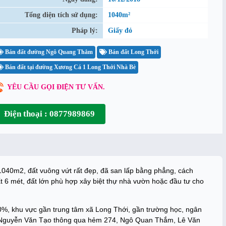
Tổng diện tích sử dụng:
1040m²
Pháp lý:
Giấy đỏ
Bán đất đường Ngô Quang Thắm
Bán đất Long Thới
Bán đất tại đường Xương Cá 1 Long Thới Nhà Bè
YÊU CẦU GỌI ĐIỆN TƯ VẤN.
Điện thoại : 0877989869
040m2, đất vuông vứt rất đẹp, đã san lấp bằng phẳng, cách
t 6 mét, đất lớn phù hợp xây biệt thự nhà vườn hoặc đầu tư cho
0%, khu vực gần trung tâm xã Long Thới, gần trường học, ngân
ờng Nguyễn Văn Tạo thông qua hẻm 274, Ngô Quan Thắm, Lê Văn