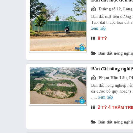
Đường số 12, Long
Bán đất mặt tiền đường
Tạo, đất thuộc loại đất 
xem tiếp
8
TỶ
Bán đất nông nghi
Bán đất nông nghi
Phạm Hữu Lầu, P
Bán đất nông nghiệp hẻ
đã được bỏ quy hoạch) r
.....
xem tiếp
2
4
TỶ
TRĂM TRI
Bán đất nông nghi