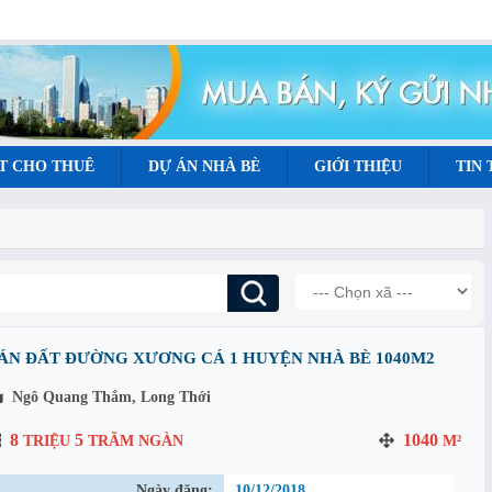
T CHO THUÊ
DỰ ÁN NHÀ BÈ
GIỚI THIỆU
TIN
ÁN ĐẤT ĐƯỜNG XƯƠNG CÁ 1 HUYỆN NHÀ BÈ 1040M2
Ngô Quang Thắm, Long Thới
8
5
1040
TRIỆU
TRĂM NGÀN
M²
Ngày đăng:
10/12/2018