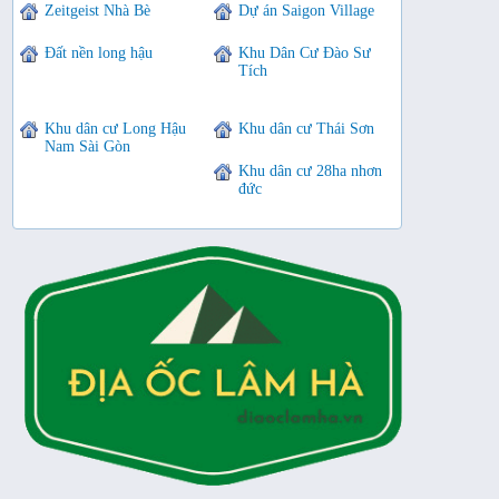
Zeitgeist Nhà Bè
Dự án Saigon Village
Đất nền long hậu
Khu Dân Cư Đào Sư
Tích
Khu dân cư Long Hậu
Khu dân cư Thái Sơn
Nam Sài Gòn
Khu dân cư 28ha nhơn
đức