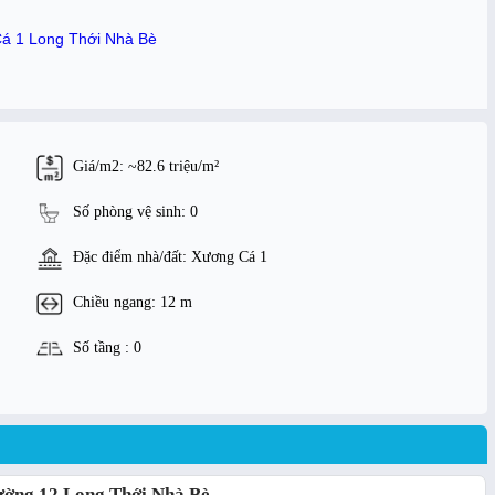
Cá 1 Long Thới Nhà Bè
Giá/m2: ~82.6 triệu/m²
Số phòng vệ sinh: 0
Đặc điểm nhà/đất: Xương Cá 1
Chiều ngang: 12 m
Số tầng : 0
đường 12 Long Thới Nhà Bè