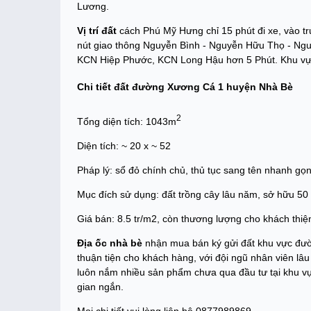
Lương.
Vị trí đất
cách Phú Mỹ Hưng chỉ 15 phút đi xe, vào tr
nút giao thông Nguyễn Bình - Nguyễn Hữu Thọ - Ng
KCN Hiệp Phước, KCN Long Hậu hơn 5 Phút. Khu vực nà
Chi tiết đất đường Xương Cá 1 huyện Nhà Bè
2
Tổng diện tích: 1043m
Diện tích: ~ 20 x ~ 52
Pháp lý: sổ đỏ chính chủ, thủ tục sang tên nhanh gọn
Mục đích sử dụng: đất trồng cây lâu năm, sở hữu 5
Giá bán: 8.5 tr/m2, còn thương lượng cho khách thiệ
Địa ốc nhà bè
nhận mua bán ký gửi đất khu vực đư
thuận tiện cho khách hàng, với đội ngũ nhân viên lâ
luôn nắm nhiều sản phẩm chưa qua đầu tư tại khu vực
gian ngắn.
Mọi chi tiết vui lòng liên hệ 0877989869