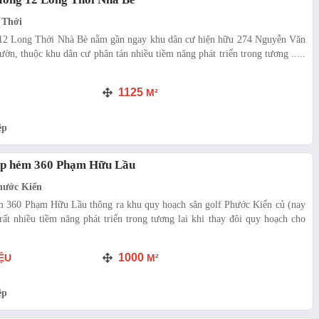
 Thới
 12 Long Thới Nhà Bè nằm gần ngay khu dân cư hiện hữu 274 Nguyễn Văn
vườn, thuộc khu dân cư phân tán nhiều tiềm năng phát triển trong tương .....
1125
M²
ệp
ệp hẻm 360 Phạm Hữu Lầu
hước Kiển
m 360 Phạm Hữu Lầu thông ra khu quy hoạch sân golf Phước Kiển củ (nay
ất nhiều tiềm năng phát triển trong tương lai khi thay đôi quy hoạch cho
1000
ỆU
M²
ệp