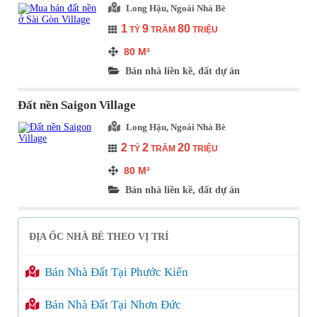
Long Hậu, Ngoài Nhà Bè
1
9
80
TỶ
TRĂM
TRIỆU
80
M²
Bán nhà liền kề, đất dự án
Đất nền Saigon Village
Long Hậu, Ngoài Nhà Bè
2
2
20
TỶ
TRĂM
TRIỆU
80
M²
Bán nhà liền kề, đất dự án
ĐỊA ỐC NHÀ BÈ THEO VỊ TRÍ
Bán Nhà Đất Tại Phước Kiển
Bán Nhà Đất Tại Nhơn Đức