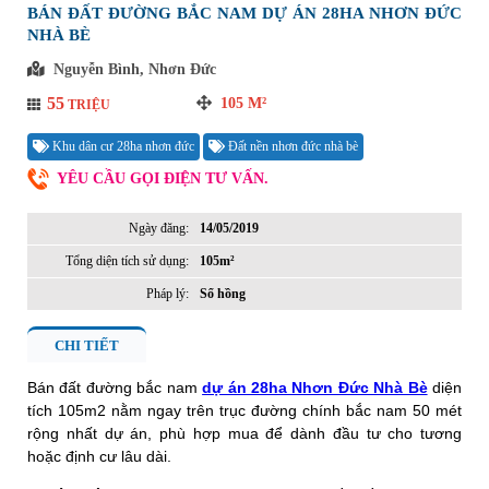
BÁN ĐẤT ĐƯỜNG BẮC NAM DỰ ÁN 28HA NHƠN ĐỨC
NHÀ BÈ
Nguyễn Bình, Nhơn Đức
55
105
M²
TRIỆU
Khu dân cư 28ha nhơn đức
Đất nền nhơn đức nhà bè
YÊU CẦU GỌI ĐIỆN TƯ VẤN.
Ngày đăng:
14/05/2019
Tổng diện tích sử dụng:
105m²
Pháp lý:
Sổ hồng
CHI TIẾT
Bán đất đường bắc nam
dự án 28ha Nhơn Đức Nhà Bè
diện
tích 105m2 nằm ngay trên trục đường chính bắc nam 50 mét
rộng nhất dự án, phù hợp mua để dành đầu tư cho tương
hoặc định cư lâu dài.