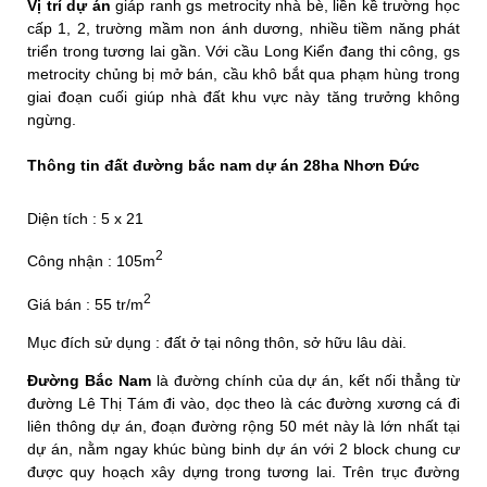
Vị trí dự án
giáp ranh gs metrocity nhà bè, liền kề trường học
cấp 1, 2, trường mầm non ánh dương, nhiều tiềm năng phát
triển trong tương lai gần. Với cầu Long Kiển đang thi công, gs
metrocity chủng bị mở bán, cầu khô bắt qua phạm hùng trong
giai đoạn cuối giúp nhà đất khu vực này tăng trưởng không
ngừng.
Thông tin đất đường bắc nam dự án 28ha Nhơn Đức
Diện tích : 5 x 21
2
Công nhận : 105m
2
Giá bán : 55 tr/m
Mục đích sử dụng : đất ở tại nông thôn, sở hữu lâu dài.
Đường Bắc Nam
là đường chính của dự án, kết nối thẳng từ
đường Lê Thị Tám đi vào, dọc theo là các đường xương cá đi
liên thông dự án, đoạn đường rộng 50 mét này là lớn nhất tại
dự án, nằm ngay khúc bùng binh dự án với 2 block chung cư
được quy hoạch xây dựng trong tương lai. Trên trục đường