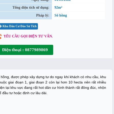
Tổng diện tích sử dụng:
92m²
Pháp lý:
Sổ hồng
Khu Dân Cư Đào Sư Tích
YÊU CẦU GỌI ĐIỆN TƯ VẤN.
Điện thoại : 0877989869
 hồng, được phép xây dựng tư do ngay khi khách có nhu cầu, khu
uộc giai đoạn 1, giai đoạn 2 còn lại hơn 10 hecta nên rất nhiều
Hiện tại khu vực đang rất hot dân cư hình thành rất đông đúc, nhộn
 đầu tư hoặc định cư lâu dài.