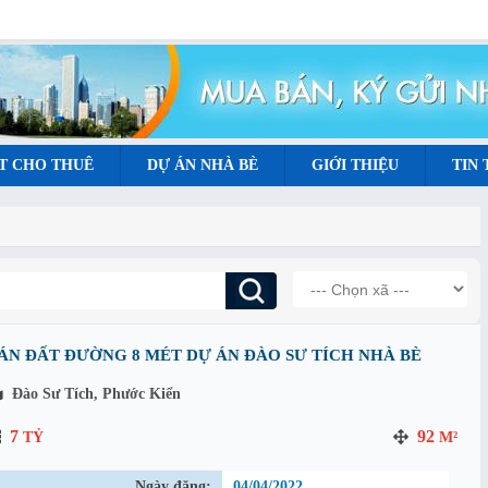
T CHO THUÊ
DỰ ÁN NHÀ BÈ
GIỚI THIỆU
TIN
ÁN ĐẤT ĐƯỜNG 8 MÉT DỰ ÁN ĐÀO SƯ TÍCH NHÀ BÈ
Đào Sư Tích, Phước Kiển
7
92
TỶ
M²
Ngày đăng:
04/04/2022