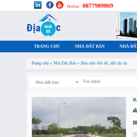
0877989869
Hotline :
TRANG CHỦ
NHÀ ĐẤT BÁN
NHÀ ĐẤ
Trang chủ
»
Nhà Đất Bán
»
Bán nhà liền kề, đất dự án
B