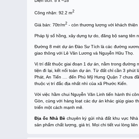
Diện tích: 5 x ~18
2
Công nhận: 92.2 m
2
Giá bán: 70tr/m
- còn thương lượng với khách thiện 
Pháp lý sổ hồng, xây dựng tự do, đăng bộ sang tên 
Đường 8 mét dự án Đào Sư Tích là các đường xương 
giao thông với Lê Văn Lương và Nguyễn Hữu Thọ.
Vị trí đất thuộc giai đoạn 1 dự án, nằm trong đường 
tiện đi lại, kết nối toàn dự án. Từ đất chỉ cần 3 phú
Phát, An Tiến .... đến Phú Mỹ Hưng Quận 7 chưa đầ
thuộc vị trí đắc địa nhất nhì của xã Phước Kiển.
Với việc hầm chui Nguyễn Văn Linh tiến hành thi côn
Gòn, cùng với hàng loạt các dự án khác giúp giao thô
triển một cách mạnh mẽ.
Địa ốc Nhà Bè
chuyên ký gửi nhà đất khu vực Nhà 
sản phẩm chất lượng, giá trị. Mọi chi tiết vui lòng liê