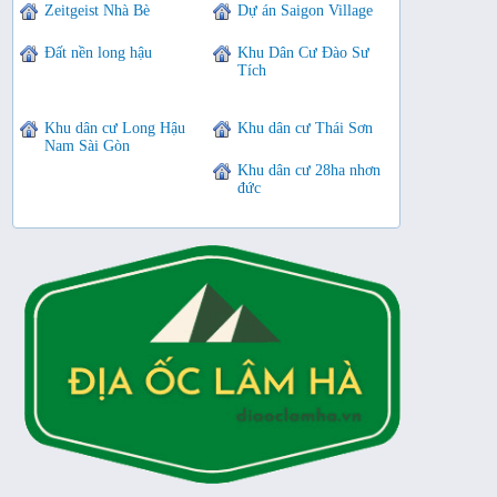
Zeitgeist Nhà Bè
Dự án Saigon Village
Đất nền long hậu
Khu Dân Cư Đào Sư
Tích
Khu dân cư Long Hậu
Khu dân cư Thái Sơn
Nam Sài Gòn
Khu dân cư 28ha nhơn
đức