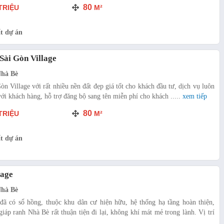
80
TRIỆU
M²
t dự án
Sài Gòn Village
Nhà Bè
n Village với rất nhiều nền đất đẹp giá tốt cho khách đầu tư, dịch vụ luôn
ới khách hàng, hỗ trợ đăng bộ sang tên miễn phí cho khách .....
xem tiếp
80
TRIỆU
M²
t dự án
lage
Nhà Bè
đã có sổ hồng, thuộc khu dân cư hiện hữu, hệ thống hạ tầng hoàn thiện,
iáp ranh Nhà Bè rất thuận tiện đi lại, không khí mát mẻ trong lành. Vị trí