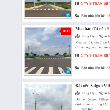
1
9
50
TỶ
TRĂM
Bán nhà liền kề, đấ
Mua bán đất nền ở 
HOT
Long Hậu, Ngoài 
Mua bán đất nền ở Sài Gò
chuyên nghiệp, tận tâm v
1
9
80
TỶ
TRĂM
Bán nhà liền kề, đấ
Đất nền Saigon Vil
Long Hậu, Ngoài 
Đất nền Saigon Village 
đường nội bộ rộng lớn, g
.....
xem tiếp