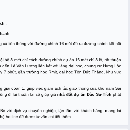
chí.
nhanh
cá liên thông với đường chính 16 mét để ra đường chính kết nối
nội bộ 8 mét chỉ cách đường chính dự án 16 mét chỉ 3 lô, rất thuận
t là đến Lê Văn Lương liên kết với làng đại học, chung cư Hưng Lộc
y 7 phút, gần trường học Rmit, đại học Tôn Đức Thắng, khu vực
g giai đoạn 1, giúp việc giảm ách tắc giao thông của khu nam Sài
ng đi lại thuận lợi sẽ giúp giá
nhà đất dự án Đào Sư Tích
phát
Bè với dịch vụ chuyên nghiệp, tận tâm với khách hàng, mang lại
n hệ hotline để được tư vấn chi tiết thêm.