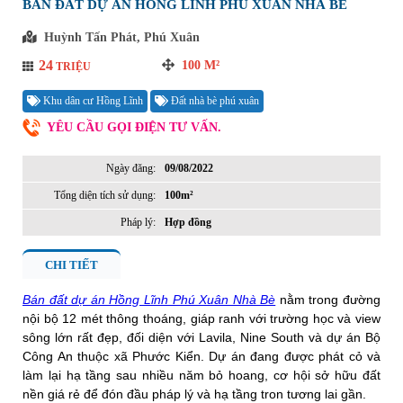
BÁN ĐẤT DỰ ÁN HỒNG LĨNH PHÚ XUÂN NHÀ BÈ
Huỳnh Tấn Phát, Phú Xuân
24
100
M²
TRIỆU
Khu dân cư Hồng Lĩnh
Đất nhà bè phú xuân
YÊU CẦU GỌI ĐIỆN TƯ VẤN.
Ngày đăng:
09/08/2022
Tổng diện tích sử dụng:
100m²
Pháp lý:
Hợp đồng
CHI TIẾT
Bán đất dự án Hồng Lĩnh Phú Xuân Nhà Bè
nằm trong đường
nội bộ 12 mét thông thoáng, giáp ranh với trường học và view
sông lớn rất đẹp, đối diện với Lavila, Nine South và dự án Bộ
Công An thuộc xã Phước Kiển. Dự án đang được phát cỏ và
làm lại hạ tầng sau nhiều năm bỏ hoang, cơ hội sở hữu đất
nền giá rẻ để đón đầu pháp lý và hạ tầng tron tương lai gần.