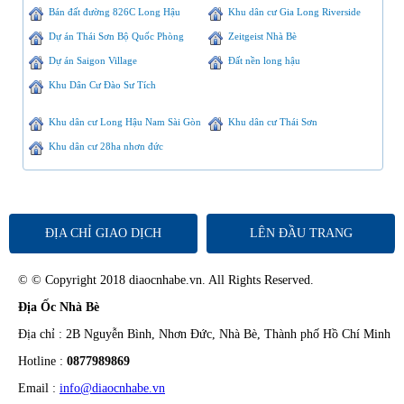
Bán đất đường 826C Long Hậu
Khu dân cư Gia Long Riverside
Dự án Thái Sơn Bộ Quốc Phòng
Zeitgeist Nhà Bè
Dự án Saigon Village
Đất nền long hậu
Khu Dân Cư Đào Sư Tích
Khu dân cư Long Hậu Nam Sài Gòn
Khu dân cư Thái Sơn
Khu dân cư 28ha nhơn đức
ĐỊA CHỈ GIAO DỊCH
LÊN ĐẦU TRANG
© © Copyright 2018 diaocnhabe.vn. All Rights Reserved.
Địa Ốc Nhà Bè
Địa chỉ : 2B Nguyễn Bình, Nhơn Đức, Nhà Bè, Thành phố Hồ Chí Minh
Hotline :
0877989869
Email :
info@diaocnhabe.vn