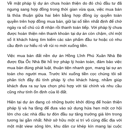
Về mặt pháp lý dự án chưa hoàn thiện do đó chủ đầu tư đã
ngưng sang hợp đồng trong thời gian vừa qua, việc mua bán
là thỏa thuận giữa hai bên bằng hợp đồng ùy quyền toàn
quyền trên hợp đồng mua bán, giữ lại số tiền nhất định để chờ
ngày ra sổ chủ củ đi nhận rồi thanh toán tiếp. Với pháp lý chưa
được hoàn thiện nên thanh khoản tại dự án còn chậm, chỉ một
số ít khách hàng tìm kiếm các sản phẩm đầu tư hoặc có nhu
cầu định cư hiểu rỏ về rủi ro mới xuống tiền.
Việc mua bán đất nền dự án Hồng Lĩnh Phú Xuân Nhà Bè
được Địa Ốc Nhà Bè hỗ trợ pháp lý hoàn toàn, đảm bảo việc
mua bán đúng phát luật, thuận tiện nhanh gọn, mang lại sự an
toàn cho người mua. Trước khi xuống tiền cọc chúng tôi sẽ
phân tích đầy đủ tính pháp lý cho khách hàng, nhằm giúp
khách đưa ra sự lựa chọn phù hợp với tài chính và nhu cầu
cũng như tính ổn định của lô đất.
Hiện tại dự án đang có những bước khởi động để hoàn thiện
pháp lý và hạ tầng để đưa vào sử dụng hứa hẹn một cơ hội
lớn cho các nhà đầu tư đón đầu sự tăng trưởng giá lớn trong
tương lai gần nhất. Nhờ sở hữu một vị trí vô cùng đắc địa với
một mặt view sông lớn, khu dân cư khép kín mang lại cuộc