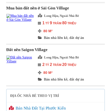
Mua bán đất nền ở Sài Gòn Village
Long Hậu, Ngoài Nhà Bè
1
9
80
TỶ
TRĂM
TRIỆU
80
M²
Bán nhà liền kề, đất dự án
Đất nền Saigon Village
Long Hậu, Ngoài Nhà Bè
2
2
20
TỶ
TRĂM
TRIỆU
80
M²
Bán nhà liền kề, đất dự án
ĐỊA ỐC NHÀ BÈ THEO VỊ TRÍ
Bán Nhà Đất Tại Phước Kiển