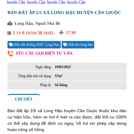
BÁN ĐẤT ẤP 2/5 XÃ LONG HẬU HUYỆN CẦN GIUỘC
Long Hậu, Ngoài Nhà Bè
1
6
50
57
M²
TỶ
TRĂM
TRIỆU
Bán đất đường 826C Long Hậu
Đất nền long hậu
YÊU CẦU GỌI ĐIỆN TƯ VẤN.
Ngày đăng:
19/05/2022
Tổng diện tích sử dụng:
57m²
Pháp lý:
Sổ hồng
CHI TIẾT
Bán đất ấp 2/5 xã Long Hậu huyện Cần Giuộc thuộc khu dân
cư hiện hữu, hẻm xe hơi 4 mét ra vào được, đất thổ cư 100%
có thể xây dựng để định cư ngay, hỗ trợ xin phép xây dựng
hoàn công sổ hồng.