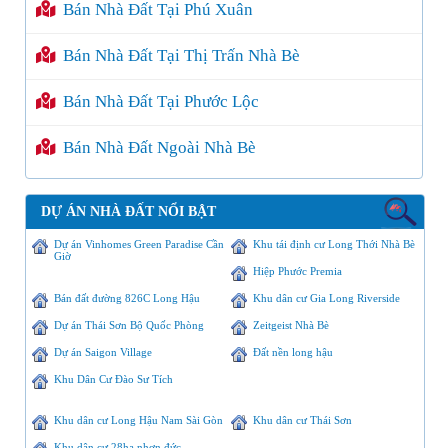
Bán Nhà Đất Tại Phú Xuân
Bán Nhà Đất Tại Thị Trấn Nhà Bè
Bán Nhà Đất Tại Phước Lộc
Bán Nhà Đất Ngoài Nhà Bè
DỰ ÁN NHÀ ĐẤT NỔI BẬT
Dự án Vinhomes Green Paradise Cần
Khu tái định cư Long Thới Nhà Bè
Giờ
Hiệp Phước Premia
Bán đất đường 826C Long Hậu
Khu dân cư Gia Long Riverside
Dự án Thái Sơn Bộ Quốc Phòng
Zeitgeist Nhà Bè
Dự án Saigon Village
Đất nền long hậu
Khu Dân Cư Đào Sư Tích
Khu dân cư Long Hậu Nam Sài Gòn
Khu dân cư Thái Sơn
Khu dân cư 28ha nhơn đức