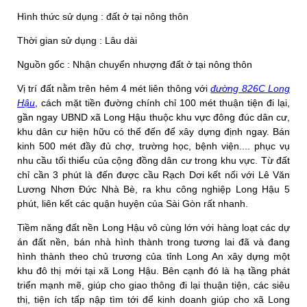
Hình thức sử dụng : đất ở tại nông thôn
Thời gian sử dụng : Lâu dài
Nguồn gốc : Nhận chuyển nhượng đất ở tại nông thôn
Vị trí đất nằm trên hẻm 4 mét liên thông với
đường 826C Long
Hậu
, cách mặt tiền đường chính chỉ 100 mét thuận tiện đi lại,
gần ngay UBND xã Long Hậu thuộc khu vực đông đúc dân cư,
khu dân cư hiện hữu có thể đến để xây dựng định ngay. Bán
kinh 500 mét đầy đủ chợ, trường học, bệnh viện.... phục vụ
nhu cầu tối thiểu của cộng đồng dân cư trong khu vực. Từ đất
chỉ cần 3 phút là đến được cầu Rạch Dơi kết nối với Lê Văn
Lương Nhơn Đức Nhà Bè, ra khu công nghiệp Long Hậu 5
phút, liên kết các quận huyện của Sài Gòn rất nhanh.
Tiềm năng đất nền Long Hậu vô cùng lớn với hàng loạt các dự
án đất nền, bán nhà hình thành trong tương lai đã và đang
hình thành theo chủ trương của tỉnh Long An xây dựng một
khu đô thị mới tại xã Long Hậu. Bên cạnh đó là hạ tầng phát
triển mạnh mẽ, giúp cho giao thông đi lại thuận tiện, các siêu
thị, tiện ích tấp nập tìm tới để kinh doanh giúp cho xã Long